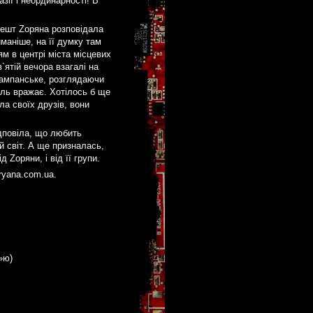
зії і неординарності! В
ешт Zоряна розповідала
маніше, на її думку там
ям в центрі міста місцевих
`ятій вечора взагалі на
шампанське, розглядаючи
ель вражає. Хотілось б ще
а своїх друзів, вони
ідповіла, що любить
ий світ. А ще призналась,
 Zоряни, і від її групи.
ryana.com.ua.
»ю)