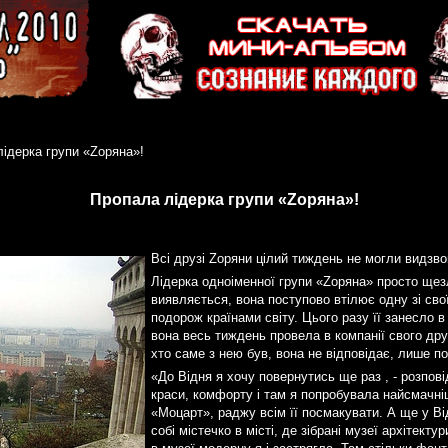
ідерка групи «Zоряна»!
Пропала лідерка групи «Zоряна»!
Всі друзі Zоряни цілий тиждень не могли видзво
Лідерка одноіменної групи «Zоряна» просто щезл
виявляється, вона поступово втілює одну зі свої
подорож країнами світу. Цього разу її занесло в
вона весь тиждень провела в компанії свого дру
хто саме з нею був, вона не відповідає, лише п
«До Відня я хочу повернутись ще раз , - розпові
краси, комфорту і там я попробувала найсмачні
«Моцарт», раджу всім її посмакувати. А ще у Ві
собі містечко в місті, де зібрані музеї архітект