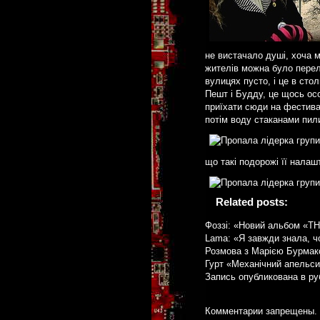
не вистачало душі, хоча м
жителів можна було перелі
вулицях пусто, і це в ст
Пешт і Будду, це щось осо
приїхати сюди на фестива
потім воду стаканами пил
що такі подорожі її налашт
Related posts:
Фоззі: «Новий альбом «Т
Lama: «Я завжди знала, ч
Розмова з Марією Бурма
Гурт «Механічний апельсин
Запись опубликована в р
Комментарии запрещены.