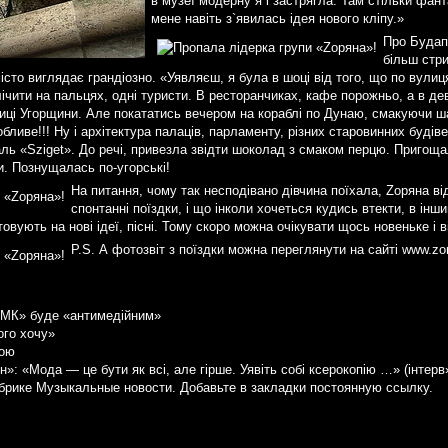
в музеї модерну я і застрягла. Там стільки фанта
мене навіть з`явилась ідея нового кліпу.»
Про Будап
більш стри
істо виглядає грандіозно. «Уявляєш, я була в шоці від того, що по вулиц
чити на пальцях, одні туристи. В ресторанчиках, кафе порожньо, а в дев
олиці Угорщини. Але покататись вечером на кораблі по Дунаю, смакуючи 
бливе!!! Ну і архітектура палаців, парламенту, різних старовинних будів
ль «Sziget». До речі, привезла звідти шоколад з смаком перцю. Пригощал
и. Познущалась по-угорські!
На питання, чому так несподівано дівчина поїхала, Zоряна в
спонтанні поїздки, і що інколи хочеться кудись втекти, в інш
овують на нові ідеї, пісні. Тому скоро можна очікувати щось новеньке і від
P.S. А фотозвіт з поїздки можна переглянути на сайті www.zo
НМК» буде «антимедійним»
ого хочу»
кою
»: «Мода — це бути як всі, але гірше. Уявіть собі ксерокопію …» (інтерв
убрике
Музыкальные новости
. Добавьте в закладки
постоянную ссылку
.