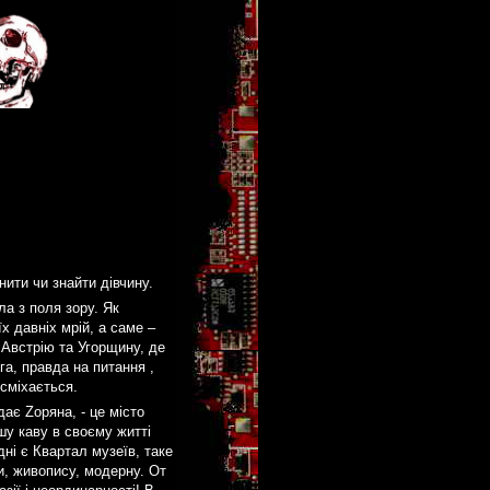
нити чи знайти дівчину.
а з поля зору. Як
х давніх мрій, а саме –
 Австрію та Угорщину, де
га, правда на питання ,
осміхається.
дає Zоряна, - це місто
шу каву в своєму житті
дні є Квартал музеїв, таке
ури, живопису, модерну. От