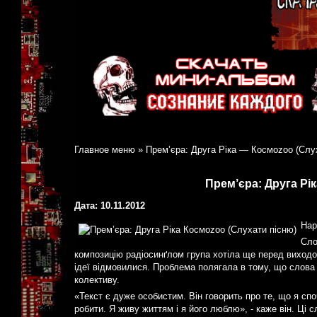
Главное меню
»
Прем’єра: Друга Ріка — Космоzoo (Слу
Прем’єра: Друга Рі
Дата: 10.11.2012
Нар
Сло
композицію радіосинґлом група хотіла ще перед виходо
ідеї відмовилися. Проблема полягала в тому, що слова
колективу.
«Текст є дуже особистим. Він говорить про те, що я сп
робити. Я живу життям і я його люблю», - каже він. Ці 