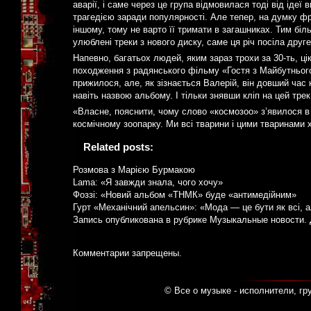
аварії, і саме через це група відмовилася тоді від іде
трагедією заради популярності. Але тепер, на думку фро
іншому, тому не варто її тримати в загашниках. Тим бі
улюблені треки з нового диску, саме ця річ посіла друге
Напевно, багатьох людей, яким зараз трохи за 30-ть, цік
походження з радянського фільму «Гостя з Майбутнього»
прижилося, але, як зізнається Валерій, він довший час 
навіть назвою альбому. І тільки знявши кліп на цей тре
«Власне, пояснити, чому слово «космозоо» з’явилося в
космічному зоопарку. Ми всі тварини і цими тваринами х
Related posts:
Розмова з Марією Бурмакою
Lama: «Я завжди знала, чого хочу»
Фоззі: «Новий альбом «ТНМК» буде «антимедійним»
Гурт «Механічний апельсин»: «Мода — це бути як всі, ал
Запись опубликована в рубрике
Музыкальные новости
.
Комментарии запрещены.
© Все о музыке - исполнители, гр