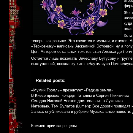
втор
фирм
Жест
назв
куда
плас
Кста
теперь, как раньше. Это касается и музыки, и стихов. 
«Терновнику» написаны Анжеликой Эстоевой, ну а попу
Цоя. Автором остальных текстов стал Александр Логи
Остается лишь пожелать Вячеславу Бутусову и группе 
выступлений, поскольку хиты «Наутилиуса Помпилиуса
Related posts:
«Мумий Тролль» презентует «Редкие земли»
В Киеве прошел концерт Татьяны и Сергея Никитиных
Сегодня Николай Носков дает сольник в Лужниках
Интервью. Тэм Булатов (Lumen): Все дороги приводят 
Запись опубликована в рубрике
Музыкальные новости
.
Комментарии запрещены.