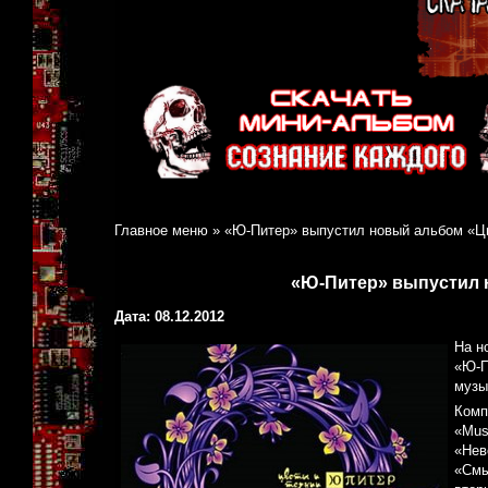
Главное меню
»
«Ю-Питер» выпустил новый альбом «Ц
«Ю-Питер» выпустил 
Дата: 08.12.2012
На н
«Ю-П
музы
Комп
«Mus
«Нев
«Смы