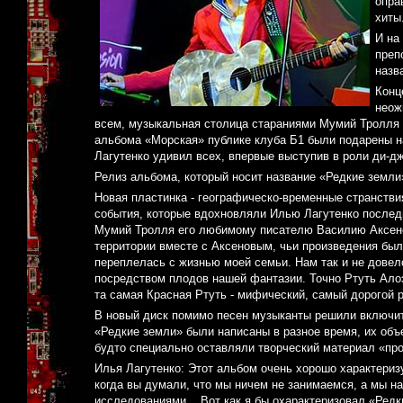
опра
хиты
И на
преп
назв
Конц
неож
всем, музыкальная столица стараниями Мумий Тролля «
альбома «Морская» публике клуба Б1 были подарены на
Лагутенко удивил всех, впервые выступив в роли ди-д
Релиз альбома, который носит название «Редкие земли»
Новая пластинка - географическо-временные странстви
события, которые вдохновляли Илью Лагутенко послед
Мумий Тролля его любимому писателю Василию Аксенов
территории вместе с Аксеновым, чьи произведения был
переплелась с жизнью моей семьи. Нам так и не довел
посредством плодов нашей фантазии. Точно Ртуть Алоэ 
та самая Красная Ртуть - мифический, самый дорогой 
В новый диск помимо песен музыканты решили включит
«Редкие земли» были написаны в разное время, их объ
будто специально оставляли творческий материал «про
Илья Лагутенко: Этот альбом очень хорошо характериз
когда вы думали, что мы ничем не занимаемся, а мы н
исследованиями... Вот как я бы охарактеризовал «Редк