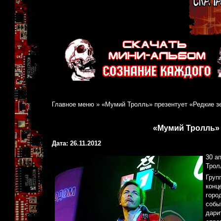
Главное меню
»
«Мумий Тролль» презентует «Редкие з
«Мумий Тролль» 
Дата: 26.11.2012
30 а
Трол
Груп
конц
горо
собы
дари