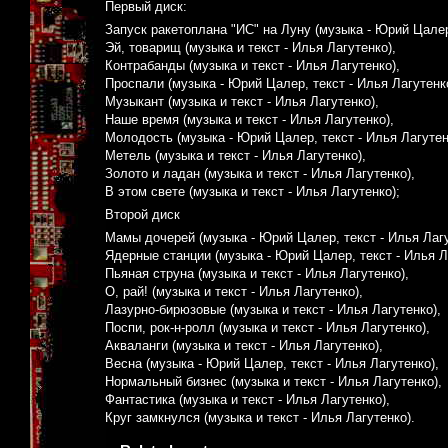
Первый диск:
Запуск ракетоплана "ИС" на Луну (музыка - Юрий Цалер
Эй, товарищ (музыка и текст - Илья Лагутенко),
Контрабанды (музыка и текст - Илья Лагутенко),
Проспали (музыка - Юрий Цалер, текст - Илья Лагутенк
Музыкант (музыка и текст - Илья Лагутенко),
Наше время (музыка и текст - Илья Лагутенко),
Молодость (музыка - Юрий Цалер, текст - Илья Лагутен
Метель (музыка и текст - Илья Лагутенко),
Золото и ладан (музыка и текст - Илья Лагутенко),
В этом свете (музыка и текст - Илья Лагутенко);
Второй диск
Мамы дочерей (музыка - Юрий Цалер, текст - Илья Лагу
Ядерные станции (музыка - Юрий Цалер, текст - Илья Л
Пьяная струна (музыка и текст - Илья Лагутенко),
О, рай! (музыка и текст - Илья Лагутенко),
Лазурно-бирюзовые (музыка и текст - Илья Лагутенко),
Поспи, рок-н-ролл (музыка и текст - Илья Лагутенко),
Акваланги (музыка и текст - Илья Лагутенко),
Весна (музыка - Юрий Цалер, текст - Илья Лагутенко),
Нормальный бизнес (музыка и текст - Илья Лагутенко),
Фантастика (музыка и текст - Илья Лагутенко),
Круг замкнулся (музыка и текст - Илья Лагутенко).