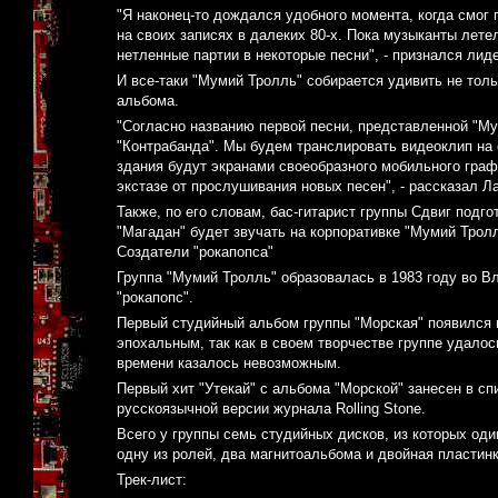
"Я наконец-то дождался удобного момента, когда смог 
на своих записях в далеких 80-х. Пока музыканты лете
нетленные партии в некоторые песни", - признался лид
И все-таки "Мумий Тролль" собирается удивить не толь
альбома.
"Согласно названию первой песни, представленной "Мум
"Контрабанда". Мы будем транслировать видеоклип на
здания будут экранами своеобразного мобильного гра
экстазе от прослушивания новых песен", - рассказал Ла
Также, по его словам, бас-гитарист группы Сдвиг подг
"Магадан" будет звучать на корпоративке "Мумий Трол
Создатели "рокапопса"
Группа "Мумий Тролль" образовалась в 1983 году во В
"рокапопс".
Первый студийный альбом группы "Морская" появился в
эпохальным, так как в своем творчестве группе удалось
времени казалось невозможным.
Первый хит "Утекай" с альбома "Морской" занесен в сп
русскоязычной версии журнала Rolling Stone.
Всего у группы семь студийных дисков, из которых оди
одну из ролей, два магнитоальбома и двойная пластинк
Трек-лист: