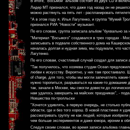
В итоге, "Восьмой" альбом состоит из двух CD и включ
Лидер МТ признался, что даже год назад он не решился
можно растянуть на пять лет - распланировать пятилет
"А в этом году я, Илья Лагутенко, и группа "Мумий Тро
признался РИА "Новости" музыкант.
По его словам, группа записала альбом "буквально за 
"Материал "Восьмого" создавался в трех городах - Мо
записывать в подвале собственного дома на Каширско
началась долгая и нудная зима, мы подумали, что час
Лагутенко.
По его словам, счастливый случай создал для записи
"Так получилось, что хозяева студии Ocean предложили
любви к искусству. Вероятно, у них там простаивало. 
of charge, для того, чтобы мы могли запечатлеть какие
нужно торопиться, разрываться на какие-то домашние д
так, зачали в Москве, мы смогли довести до логическо
нам удалось завершить на майских праздниках", - под
Новшества по-тролльски
"Хочется удивлять, в первую очередь, не столько публи
области, где и без того хорош. В новой пластинке я у
рассматривать группу не как людей, которые изобрели 
чем больше экспериментов и даже юмора, иронии в обл
Следуя своим словам, во время записи альбома главн