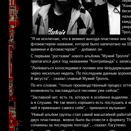
пере
"Кон
беск
назы
кажд
увер
Трол
"Я не исключаю, что в момент выхода пластинки она бу
фломастером название, которое было напечатано на 10
времени и фломастеров!", - добавил он.
С первыми "ростками" нового альбома "Мумий Тролля"
прилагался диск под названием "Контрабанда" с запис
"Любоваться колосящимися полями или безудержными 
через несколько недель. По последним данным агроно
8 августа", - сказал главный Мумий Тролль.
По его словам, "только производственный процесс оття
возможность наслаждаться песнями уже сейчас".
"Заглавной нет, есть та, которую я особенно выделяю. 
а я слушаю. Не так много хорошего есть послушать в м
ней я превзошел самого себя", - признался музыкант.
"Новый альбом группы стал самой масштабной работой 
двух пластинках, можно было бы отнести к формату The
сочинены за последние полгода", - сказал Лагутенко.