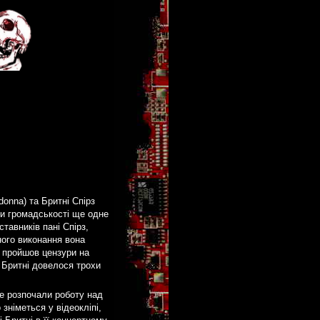
donna) та Бритні Спірз
ати громадськості ще одне
тавників пані Спірз,
ного виконання вона
е пройшов цензури на
, Бритні довелося трохи
е розпочали роботу над
зніметься у відеокліпі,