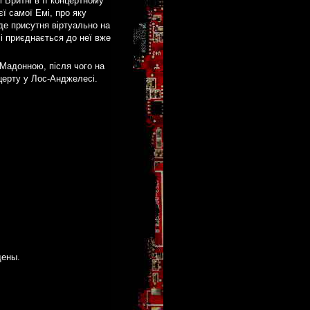
 Бритні в її концертному
ї самої Емі, про яку
уде присутня віртуально на
сі приєднається до неї вже
 Мадонною, після чого на
нцерту у Лос-Анджелесі.
щены.