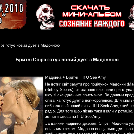
ірз готує новий дует з Мадонною
Бритні Спірз готує новий дует з Мадонною
Мадонна + Бритні = If U See Amy
Не встиг світ забути про поцілунок Мадонни (Ma
(Britney Spears), як остання вирішили приготув
шоу зі скандальним присмаком. За даними предс
співачка готує дует з поп-королевою. Для спіль
вибрала свій новий синґл If U Seek Amy, який н
радіо. Для того щоб пісню таки взяли у ротацію
змінити слова на If U See Amy.
За даними надійних джерел, Спірз і Мадонна уж
спільним треком. Мадонна спеціально для нього 