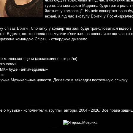
який будуть транслювати під час виконання пісні
турне. За сценарієм Мадонна буде грати роль тіє
йдеться у композиції. На всіх концертах вона б
екрані, а під час виступу Бритні у Лос-Анджеле
у співає Бритні. Спочатку у концертній залі буде транслюватися відео з
тні. Відомо, що королева поп-музики з’явиться на сцені лише під час ко
ерджена командою Спірз», - стверджує джерело.
ло маленької сцени (эксклюзивне інтерв*ю)
ого хочу»
НМК» буде «антимедійним»
кою
убрике
Музыкальные новости
. Добавьте в закладки
постоянную ссылку
.
е о музыке - исполнители, группы, авторы. 2004 - 2026. Все права защи