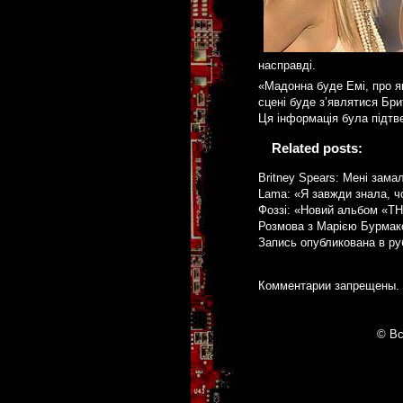
насправді.
«Мадонна буде Емі, про як
сцені буде з’являтися Бри
Ця інформація була підтв
Related posts:
Britney Spears: Мені зама
Lama: «Я завжди знала, ч
Фоззі: «Новий альбом «Т
Розмова з Марією Бурма
Запись опубликована в р
Комментарии запрещены.
© Вс