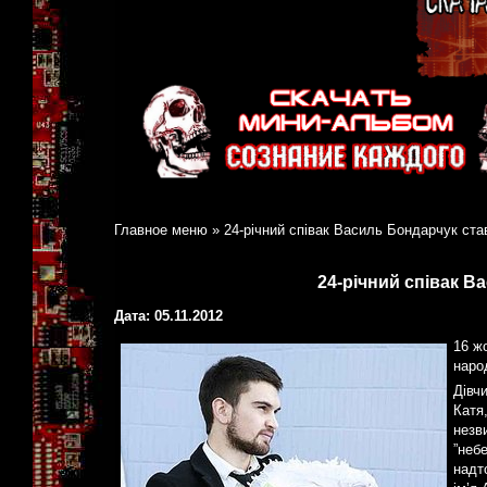
Главное меню
»
24-річний співак Василь Бондарчук ста
24-річний співак В
Дата: 05.11.2012
16 ж
наро
Дівч
Катя
незв
”небе
надт