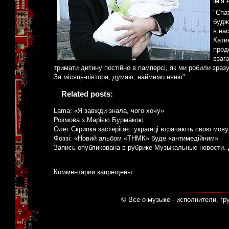
ім’я 
"Спа
будж
в на
Кати
прод
взаг
тримати дитину постійно в памперсі, як ми робили зразу
За місяць-півтора, думаю, наймемо няню".
Related posts:
Lama: «Я завжди знала, чого хочу»
Розмова з Марією Бурмакою
Олег Скрипка застерігає: українці втрачають свою мову
Фоззі: «Новий альбом «ТНМК» буде «антимедійним»
Запись опубликована в рубрике
Музыкальные новости
.
Комментарии запрещены.
© Все о музыке - исполнители, гр