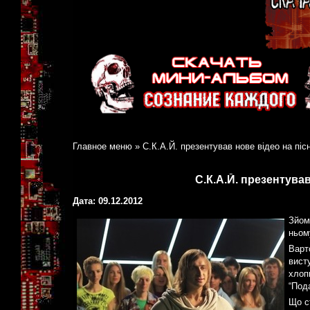
Главное меню
»
С.К.А.Й. презентував нове відео на пісн
С.К.А.Й. презентував
Дата: 09.12.2012
Зйом
ньом
Варт
вист
хлоп
“Пода
Що с