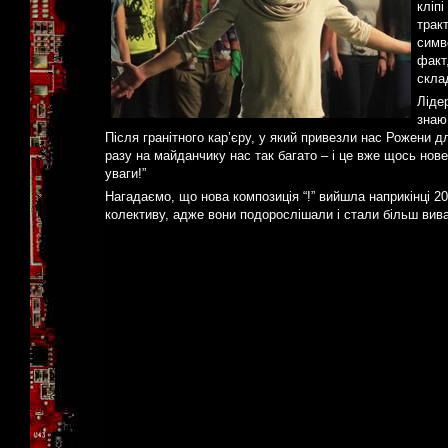
кліп
трак
симв
факт
скла
Ліде
знаю
Після гранітного кар’єру, у який привезли нас Рожени 
разу на майданчику нас так багато – і це вже щось нов
уваги!”
Нагадаємо, що нова композиція “!” вийшла наприкінці 2
колективу, адже вони подорослішали і стали більш ви