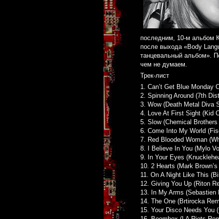
последним, 10-м альбом К
после выхода «Body Lang
танцевальный альбом». По
чем не думаем.
Трек-лист
1. Can’t Get Blue Monday 
2. Spinning Around (7th Dis
3. Wow (Death Metal Diva 
4. Love At First Sight (Kid
5. Slow (Chemical Brothers
6. Come Into My World (Fi
7. Red Blooded Woman (Wh
8. I Believe In You (Mylo V
9. In Your Eyes (Knucklehe
10. 2 Hearts (Mark Brown’s
11. On A Night Like This (Bi
12. Giving You Up (Riton R
13. In My Arms (Sebastien 
14. The One (Brtirocka Rem
15. Your Disco Needs You (
16. Boombox (LA Riots Rem