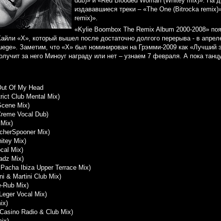
dub)» и «Red Blooded Woman (Whitey mix)». На 
издававшиеся треки – «The One (Bitrocka remix)
remix)».
«Kylie Boombox The Remix Album 2000-2008» по
айли «X», который вышел после достаточно долгого перерыва - в апреле
uege». Заметим, что «X» был номинирован на Грэмми-2009 как «Лучший 
лучит за него Миноуг награду или нет – узнаем 7 февраля. А пока танц
Out Of My Head
trict Club Mental Mix)
Scene Mix)
 Creme Vocal Dub)
 Mix)
scherSpooner Mix)
itey Mix)
ocal Mix)
adz Mix)
 Pacha Ibiza Upper Terrace Mix)
ni & Martini Club Mix)
e-Rub Mix)
Leger Vocal Mix)
ix)
Casino Radio & Club Mix)
ix)