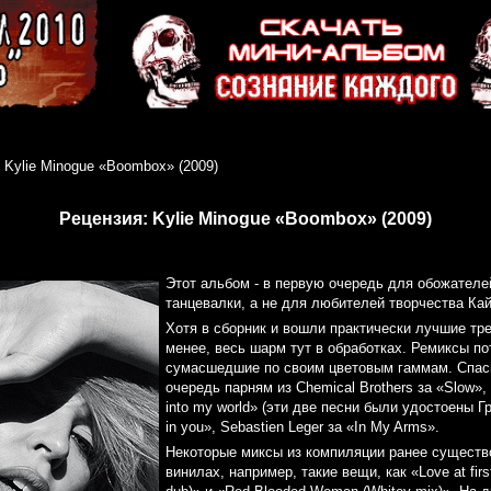
 Kylie Minogue «Boombox» (2009)
Рецензия: Kylie Minogue «Boombox» (2009)
Этот альбом - в первую очередь для обожателе
танцевалки, а не для любителей творчества Кай
Хотя в сборник и вошли практически лучшие тре
менее, весь шарм тут в обработках. Ремиксы п
сумасшедшие по своим цветовым гаммам. Спаси
очередь парням из Chemical Brothers за «Slow»,
into my world» (эти две песни были удостоены Гр
in you», Sebastien Leger за «In My Arms».
Некоторые миксы из компиляции ранее существ
винилах, например, такие вещи, как «Love at first