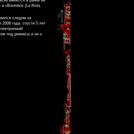
диске имеются и ранее не
» и «Boombox (La Riots
явился следом за
 2008 года, спустя 5 лет
электронный/
уем под ремиксы и ни о