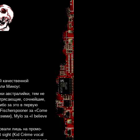
й качественной
ли Миноуг.
ки австралийки, тем не
отрясающие, сочнейшие,
бо за это в первую
 Fischerspooner за «Come
эмми), Mylo за «I believe
овали лишь на промо-
 sight (Kid Crème vocal