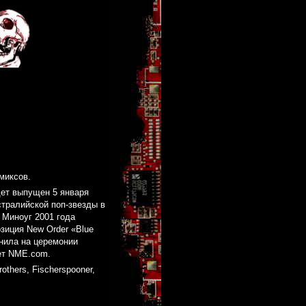
миксов.
дет выпущен 5 января
стралийской поп-звезды в
 Миноуг 2001 года
озиция New Order «Blue
нила на церемонии
ает NME.com.
thers, Fischerspooner,