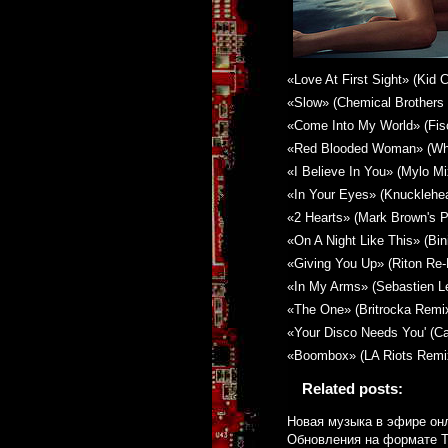
«Love At First Sight» (Kid
«Slow» (Chemical Brothers
«Come Into My World» (Fis
«Red Blooded Woman» (Whi
«I Believe In You» (Mylo Mi
«In Your Eyes» (Knucklehe
«2 Hearts» (Mark Brown's P
«On A Night Like This» (Bin
«Giving You Up» (Riton Re-
«In My Arms» (Sebastien L
«The One» (Britrocka Remi
«Your Disco Needs You' (Ca
«Boombox» (LA Riots Remi
Related posts:
Новая музыка в эфире онла
Обновления на формате Tr