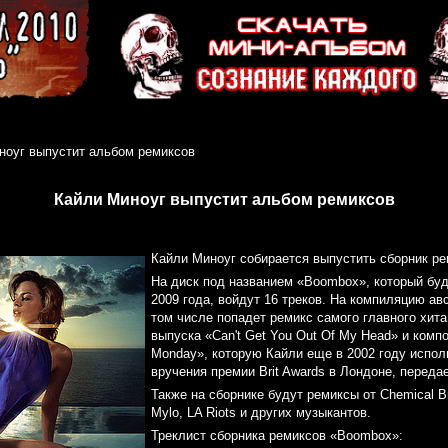
ноуг выпустит альбом ремиксов
Кайли Миноуг выпустит альбом ремиксов
Кайли Миноуг собирается выпустить сборник ре
На диск под названием «Boombox», который бу
2009 года, войдут 16 треков. На компиляцию ав
том числе попадет ремикс самого главного хита
выпуска «Can't Get You Out Of My Head» и комп
Monday», которую Кайли еще в 2002 году испол
вручения премии Brit Awards в Лондоне, перед
Также на сборнике будут ремиксы от Chemical Bro
Mylo, LA Riots и других музыкантов.
Треклист сборника ремиксов «Boombox»: