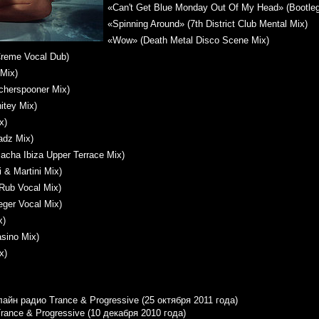
«Can't Get Blue Monday Out Of My Head» (Bootleg
«Spinning Around» (7th District Club Mental Mix)
«Wow» (Death Metal Disco Scene Mix)
 Creme Vocal Dub)
 Mix)
cherspooner Mix)
tey Mix)
x)
adz Mix)
acha Ibiza Upper Terrace Mix)
i & Martini Mix)
Rub Vocal Mix)
eger Vocal Mix)
x)
sino Mix)
x)
йн радио Trance & Progressive (25 октября 2011 года)
ance & Progressive (10 декабря 2010 года)