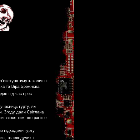
ра”виступатимуть колишні
ька та Віра Брежнєва.
дзе під час прес-
учасниць гурту, які
и. Згоду дали Світлана
 пишаюся тим, що раніше
не підходили гурту.
ис, телеведучих і