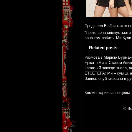
Продюсер ВіаГри також по
“Проте вона спілкується з
вона там робить. Ми були 
Related posts:
Розмова з Марією Бурма
Еріка: «Ми зі Стасом бли
Lama: «Я завжди знала, ч
ЕТСЕТЕРА: Ми – суміш, а
Запись опубликована в р
Комментарии запрещены.
© Вс