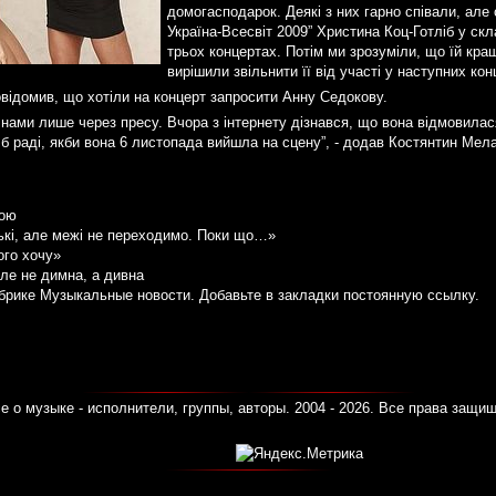
домогасподарок. Деякі з них гарно співали, але
Україна-Всесвіт 2009” Христина Коц-Готліб у скл
трьох концертах. Потім ми зрозуміли, що їй кращ
вирішили звільнити її від участі у наступних конц
відомив, що хотіли на концерт запросити Анну Седокову.
 нами лише через пресу. Вчора з інтернету дізнався, що вона відмовила
б раді, якби вона 6 листопада вийшла на сцену”, - додав Костянтин Мел
кою
зькі, але межі не переходимо. Поки що…»
ого хочу»
ле не димна, а дивна
убрике
Музыкальные новости
. Добавьте в закладки
постоянную ссылку
.
е о музыке - исполнители, группы, авторы. 2004 - 2026. Все права защи