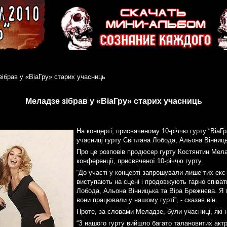
ібрав у «ВіаГру» старих учасниць
Меладзе зібрав у «ВіаГру» старих учасниць
На концерті, присвяченому 10-річчю гурту “ВіаГ
учасниці гурту Світлана Лобода, Альона Вінниц
Про це розповів продюсер гурту Костянтин Мела
конференції, присвяченої 10-річчю гурту.
“До участі у концерті запрошували лише тих екс-
виступають на сцені і продовжують гарно співат
Лобода, Альона Вінницька та Віра Брежнєва. Я
вони працювали у нашому гурті”, - сказав він.
Проте, за словами Меладзе, були учасниці, які 
“З нашого гурту вийшло багато талановитих актр