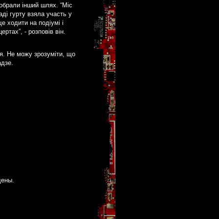
 обрали інший шлях. “Міс
аді гурту взяла участь у
е ходити на подіумі і
ертах”, - розповів він.
ся. Не можу зрозуміти, що
адзе.
щены.