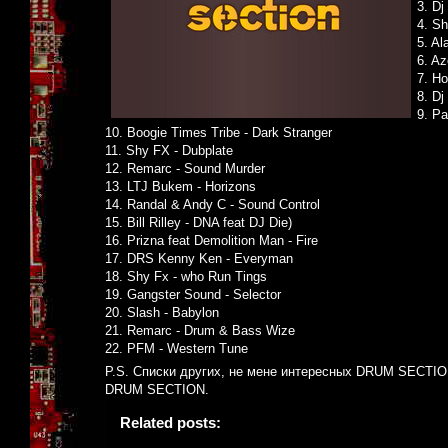
3. Dj
4. S
5. Al
6. Az
7. H
8. Dj
9. Pa
10. Boogie Times Tribe - Dark Stranger
11. Shy FX - Dubplate
12. Remarc - Sound Murder
13. LTJ Bukem - Horizons
14. Randal & Andy C - Sound Control
15. Bill Rilley - DNA feat DJ Die)
16. Prizna feat Demolition Man - Fire
17. DRS Kenny Ken - Everyman
18. Shy Fx - who Run Tings
19. Gangster Sound - Selector
20. Slash - Babylon
21. Remarc - Drum & Bass Wize
22. PFM - Western Tune
P.S. Списки других, не мене интересных DRUM SECTION
DRUM SECTION.
Related posts: