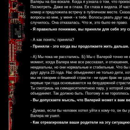
Валеры на бэк-вокале. Когда я узнала о том, что произ
Посмотреть. Даже не в глаза. Ее глаза я видела. И ча
номер и предложила встречу в публичном месте. Сказал
вопросы ко мне, у меня - к тебе. Волосы рвать друг на
случилось. Она отказалась. Что ж, это было ее право.
- Я правильно понимаю, вы приняли для себя эту 
- А как понять: приняла?
- Приняли - это когда вы продолжаете жить дальше.
- А) Мы пока не расстались. Б) Мы с Валерой точно не
момент, когда Валера мне все рассказал, и отношения, 
неидеальны, но они нормальные и стабильные. Что бы
друг друга 23 года. Нас объединяют не только дети, хо
мы не говорим о бешеной страсти - ни один брак не у
первые три года основываются на безудержной страсти,
Ты смотришь на семидесятилетнюю пару, у которой свет
объединяет. Так должно быть. Поэтому я не тороплюсь
- Вы допускаете мысль, что Валерий может к вам в
- Думаю, если бы человек хотел уйти к кому-то, он бы
Валера не ушел.
- Как отреагировали ваши родители на эту ситуацию