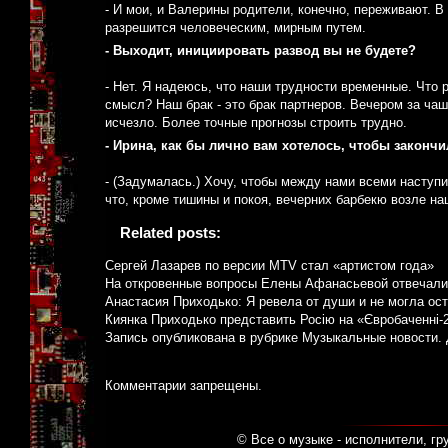
- И мои, и Валерины родители, конечно, переживают. В
разрешится человеческим, мирным путем.
- Выходит, инициировать развод вы не будете?
- Нет. Я надеюсь, что наши трудности временные. Что 
смысл? Наш брак - это брак партнеров. Вечером за чаш
исчезло. Более точные прогнозы строить трудно.
- Ирина, как бы лично вам хотелось, чтобы закончи
- (Задумалась.) Хочу, чтобы между нами всеми наступи
что, кроме тишины и покоя, вечерних барбекю возле на
Related posts:
Сергей Лазарев по версии MTV стал «артистом года»
На откровенные вопросы Елены Афанасьевой отвечали
Анастасия Приходько: Я ревела от души и не могла ост
Киянка Приходько представить Росію на «Євробаченні-
Запись опубликована в рубрике
Музыкальные новости
.
Комментарии запрещены.
© Все о музыке - исполнители, гр