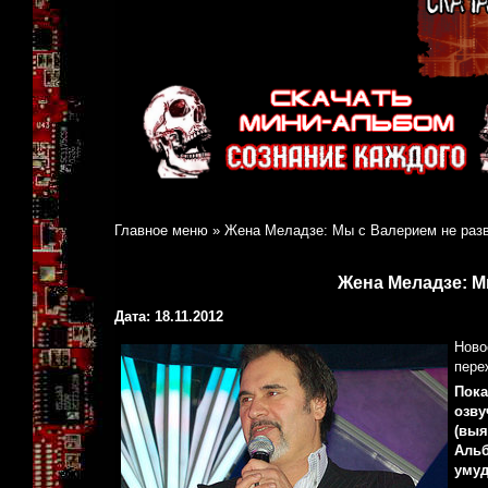
Главное меню
»
Жена Меладзе: Мы с Валерием не раз
Жена Меладзе: М
Дата: 18.11.2012
Ново
пере
Пока
озву
(выя
Альб
умуд