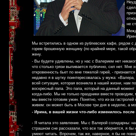
Неуд
сдел
приз
отно
не с
Межд
Ирин
Мы встретились в одном из рублевских кафе, рядом с
горем брошенную женщину (по крайней мере, такой обр
жену.
- Вы будете удивлены, но у нас с Валерием нет никако
что столько грязи выливается публично, сил нет. Мне 
откровенность бьет по мне тяжелой гирей, - признаетс
недавно я в шутку поинтересовалась у мужа: «Валера, 
всей ситуации, которая возникла в нашей жизни, нам по
воскресный папа. Это папа, который на данный момент
когда-либо. Мы не только праздники вместе проводим,
мы вместе готовим ужин. Понятно, что из-за гастролей 
живем: он может быть в Москве три дня в неделю, а мо
- Ирина, в вашей жизни что-либо изменилось после
- Я читала это заявление. Мы с Валерой солидарны: н
страшном сне рассказали, что все так обернется, я бы 
умеют читать. Впрочем, так же, наверное, я бы не пов