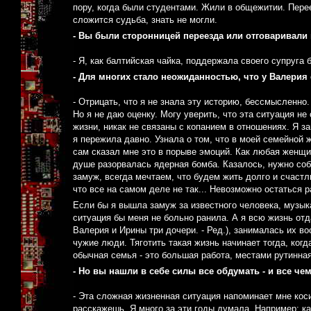
пору, когда были студентами. Жили в общежитии. Перее
сложится судьба, знать не могли.
- Вы были сторонницей переезда или отговаривали
- Я, как балтийская чайка, поддержала своего супруга 
- Для многих стало неожиданностью, что у Валерия 
- Отрицать, что я не знала эту историю, бессмысленно
Но я не даю оценку. Могу уверить, что эта ситуация н
жизни, никак не связаны с копанием в отношениях. Я з
я пережила давно. Узнала о том, что в моей семейной ж
сам сказал мне это в порыве эмоций. Как любая женщи
душе разорвалась ядерная бомба. Казалось, нужно со
замуж, всегда мечтаем, что будем жить долго и счастли
что все на самом деле не так... Невозможно остаться 
Если бы я вышла замуж за известного человека, музыка
ситуация бы меня не больно ранила. А я всю жизнь отд
Валерия и Ирины три дочери. - Ред.), занималась их в
чужие люди. Тяготить такая жизнь начинает тогда, когд
обычная семья - это большая работа, местами рутинная
- Но вы нашли в себе силы все обдумать - и все че
- Эта сложная жизненная ситуация напоминает мне коси
расскажешь. Я много за эти годы думала. Например: ка