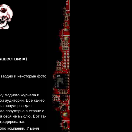
Нашествия»)
 заодно и некоторые фото
жку модного журнала и
й аудитории. Все как-то
ла популярна для
ла популярна в стране с
я себя не мыслю. Вот так
еградировать».
юблю компании. У меня