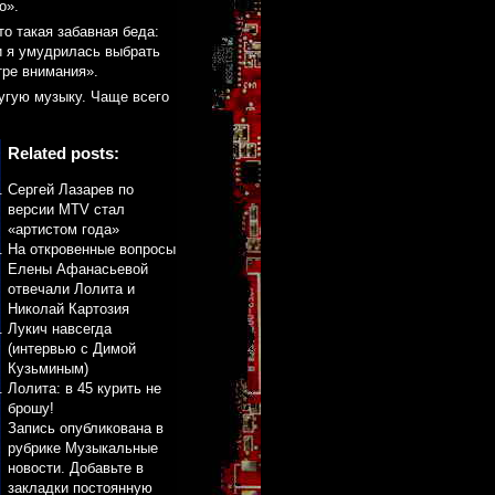
о».
о такая забавная беда:
и я умудрилась выбрать
тре внимания».
угую музыку. Чаще всего
Related posts:
Сергей Лазарев по
версии MTV стал
«артистом года»
На откровенные вопросы
Елены Афанасьевой
отвечали Лолита и
Николай Картозия
Лукич навсегда
(интервью с Димой
Кузьминым)
Лолита: в 45 курить не
брошу!
Запись опубликована в
рубрике
Музыкальные
новости
. Добавьте в
закладки
постоянную