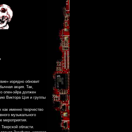
»
вие» изрядно обновит
бычная акция. Так,
го опен-эйра должен
цию Виктора Цоя и группы
к как именно творчество
авного музыкального
зе мероприятия.
 Тверской области.