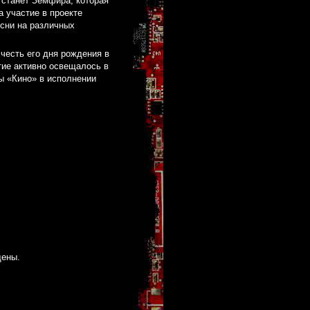
станет Земфира, которая
а участие в проекте
есни на различных
честь его дня рождения в
тие активно освещалось в
пы «Кино» в исполнении
щены.