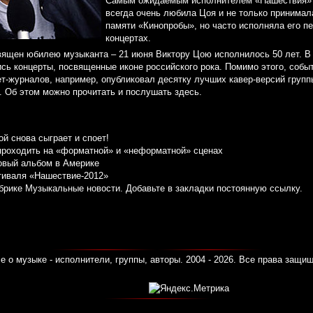
Самым ожидаемым исполнителем «Нашествия» 
всегда очень любила Цоя и не только принимал
памяти «Кинопробы», но часто исполняла его п
концертах.
вящен юбилею музыканта – 21 июня Виктору Цою исполнилось 50 лет. В 
сь концерты, посвященные иконе российского рока. Помимо этого, собы
нет-журналов, например, опубликовал десятку лучших кавер-версий груп
. Об этом можно прочитать и послушать здесь.
ой снова сыграет и споет!
проходить на «форматной» и «неформатной» сценах
овый альбом в Америке
тиваля «Нашествие-2012»
убрике
Музыкальные новости
. Добавьте в закладки
постоянную ссылку
.
е о музыке - исполнители, группы, авторы. 2004 - 2026. Все права защи