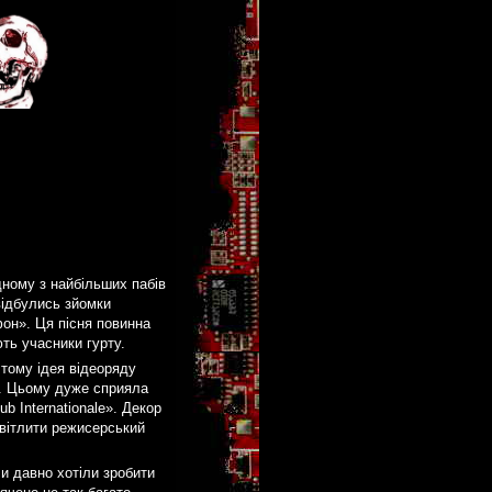
дному з найбільших пабів
відбулись зйомки
фон». Ця пісня повинна
ють учасники гурту.
 тому ідея відеоряду
х. Цьому дуже сприяла
 Internationale». Декор
вітлити режисерський
и давно хотіли зробити