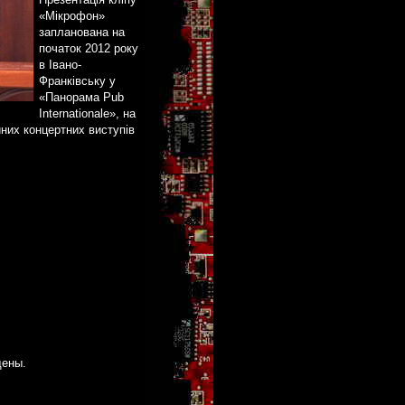
«Мікрофон»
запланована на
початок 2012 року
в Івано-
Франківську у
«Панорама Pub
Internationale», на
йних концертних виступів
щены.