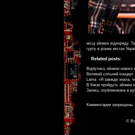
місці зйомок відеоряду. Т
гурту в різних містах Укра
Related posts:
Відбулись зйомки нового 
Великий сольний концерт
Lama: «Я завжди знала, ч
В Києві пройдуть зйомки н
Запись опубликована в р
Комментарии запрещены.
© Вс