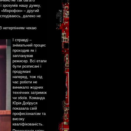
ячено не так багато
і зрозумів нашу думку,
ю. «Мікрофон» – другий
 сподіваюсь, далеко не
 З нетерпінням чекаю
І справді –
знімальний процес
проходив як і
запланував
режисер. Всі етапи
були розписані і
продумані
наперед, тож під
час роботи не
виникало жодних
технічних затримок
чи збоїв. Команда
Юрія Добруся
показала свій
професіоналізм та
високу
кваліфікованість.
Презентація кліпу