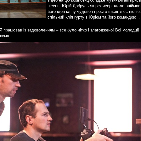
відео на цю композицію, адже музикантам присв
пісень. Юрій Добрусь як режисер вдало впіймав 
його ідея кліпу чудово і просто висвітлює пісн
спільний кліп гурту з Юрієм та його командою і,
 працював із задоволенням – все було чітко і злагоджено! Всі молодці!
жем».