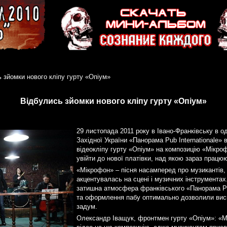
 зйомки нового кліпу гурту «Опіум»
Відбулись зйомки нового кліпу гурту «Опіум»
29 листопада 2011 року в Івано-Франківську в о
Західної України «Панорама Pub Internationale» 
відеокліпу гурту «Опіум» на композицію «Мікро
увійти до нової платівки, над якою зараз працю
«Мікрофон» – пісня насамперед про музикантів,
акцентувалась на сцені і музичних інструмента
затишна атмосфера франківського «Панорама Pub
та оформлення пабу оптимально дозволили вис
задум.
Олександр Іващук, фронтмен гурту «Опіум»: «М