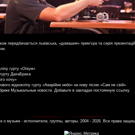
акож передбачається львівська, «домашня» прем’єра та серія презентаці
їни.
кліпу гурту «Опіум»
 гурту ДахаБраха
ого хочу»
ового відеокліпу гурту «Аварійне небо» на нову пісню «Сам не свій»
убрике
Музыкальные новости
. Добавьте в закладки
постоянную ссылку
.
е о музыке - исполнители, группы, авторы. 2004 - 2026. Все права защи