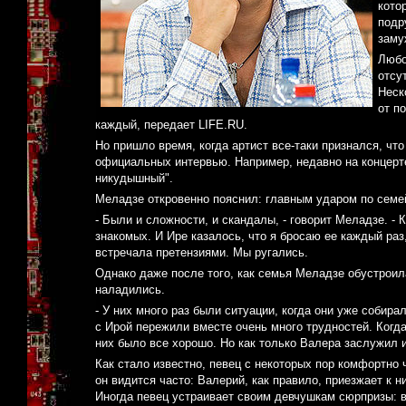
кото
подр
заму
Любо
отсу
Неск
от п
каждый, передает LIFE.RU.
Но пришло время, когда артист все-таки признался, что
официальных интервью. Например, недавно на концерте
никудышный".
Меладзе откровенно пояснил: главным ударом по семей
- Были и сложности, и скандалы, - говорит Меладзе. - 
знакомых. И Ире казалось, что я бросаю ее каждый раз
встречала претензиями. Мы ругались.
Однако даже после того, как семья Меладзе обустроил
наладились.
- У них много раз были ситуации, когда они уже собира
с Ирой пережили вместе очень много трудностей. Когда
них было все хорошо. Но как только Валера заслужил 
Как стало известно, певец с некоторых пор комфортно
он видится часто: Валерий, как правило, приезжает к 
Иногда певец устраивает своим девчушкам сюрпризы: ве