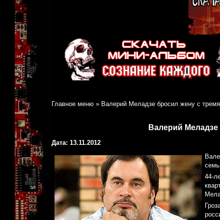
Главное меню
»
Валерий Меладзе бросил жену с тремя
Валерий Меладзе 
Дата: 13.11.2012
Вале
семь
44-л
квар
Мела
Гроз
росс