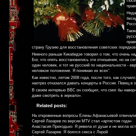
Посе
прав
Неда
бесе
Росс
Такж
русс
прав
страну Грузию для восстановления советских порядков
Немного раньше Кикабидзе говорил о том, что очень на
Бог, что опять восстановились эти отношения, но на с
один человек, и тот не русский по национальности - ев
неловкое положение. Я понимаю их всех”.
Как известно, летом 2008 года, после того, как случи
наотрез отказался давать концерты в России. Певец в
В своем интервью BBC он сообщил, что смог бы наверн
даже смотреть в зеркало».
Related posts:
На откровенные вопросы Елены Афанасьевой отвечали
Сергей Лазарев по версии MTV стал «артистом года»
Анастасия Приходько: Я ревела от души и не могла ост
Сергей Лазарев: Я боялся секса с Лерой