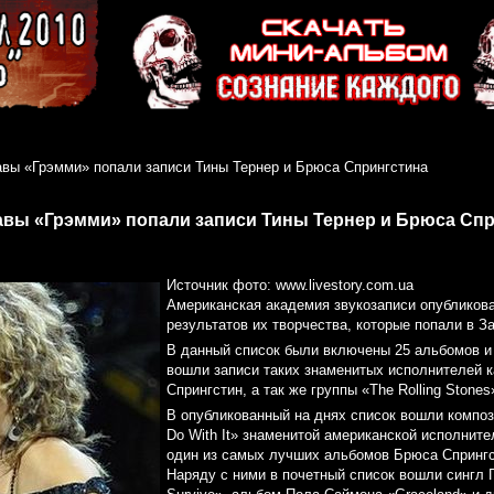
авы «Грэмми» попали записи Тины Тернер и Брюса Спрингстина
авы «Грэмми» попали записи Тины Тернер и Брюса Сп
Источник фото: www.livestory.com.ua
Американская академия звукозаписи опубликова
результатов их творчества, которые попали в З
В данный список были включены 25 альбомов и 
вошли записи таких знаменитых исполнителей к
Спрингстин, а так же группы «The Rolling Stones
В опубликованный на днях список вошли компози
Do With It» знаменитой американской исполнит
один из самых лучших альбомов Брюса Спрингсти
Наряду с ними в почетный список вошли сингл Гл