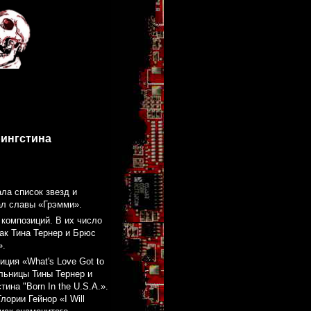
рингстина
ла список звезд и
ал славы «Грэмми».
композиций. В их число
ак Тина Тернер и Брюс
».
ция «What's Love Got to
ельницы Тины Тернер и
на "Born In the U.S.A.».
ории Гейнор «I Will