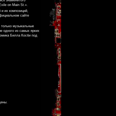
иск знаменитого
xile on Main St.».
 и их композиций,
официальном сайте
е только музыкальные
ие одного из самых ярких
комика Билла Косби под
щены.