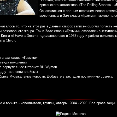
Survive», альбом Пола Саймона «Graceland» и д
британского коллектива «The Rolling Stones» - «E
Ознакомиться с полным перечнем исполнителей
включенных в Зал славы «Грэмми», можно на 
азалось то, что на этот раз в данный список записей смогли попасть н
си разговорного жанра. Так в Зале славы «Грэмми» оказались выступлен
Кинга «I Have a Dream», сделанное еще в 1963 году и работа великого 
s a Child».
л в зал славы «Грэмми»
егенда поколений
es вернулся бас-гитарист Bill Wyman
здадут все свои альбомы
убрике
Музыкальные новости
. Добавьте в закладки
постоянную ссылку
.
е о музыке - исполнители, группы, авторы. 2004 - 2026. Все права защи