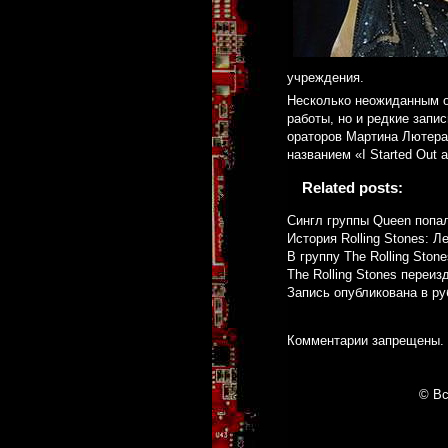
учреждения.
Несколько неожиданным ок
работы, но и редкие запи
ораторов Мартина Лютера 
названием «I Started Out a
Related posts:
Сингл группы Queen попа
История Rolling Stones: Л
В группу The Rolling Ston
The Rolling Stones переи
Запись опубликована в р
Комментарии запрещены.
© Вс