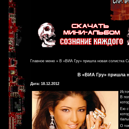
Главное меню
»
В «ВИА Гру» пришла новая солистка С
В «ВИА Гру» пришла 
Дата: 18.12.2012
Исто
В по
кото
Ею с
кото
баль
О то