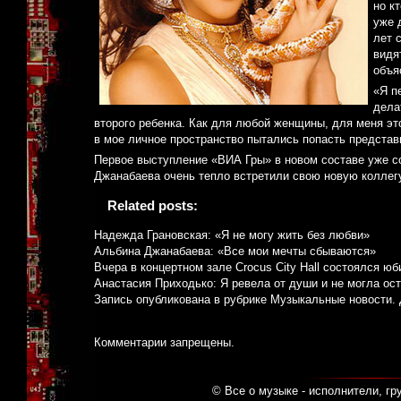
но к
уже 
лет 
видя
объя
«Я п
дела
второго ребенка. Как для любой женщины, для меня эт
в мое личное пространство пытались попасть представ
Первое выступление «ВИА Гры» в новом составе уже с
Джанабаева очень тепло встретили свою новую коллегу
Related posts:
Надежда Грановская: «Я не могу жить без любви»
Альбина Джанабаева: «Все мои мечты сбываются»
Вчера в концертном зале Crocus City Hall состоялся ю
Анастасия Приходько: Я ревела от души и не могла ост
Запись опубликована в рубрике
Музыкальные новости
.
Комментарии запрещены.
© Все о музыке - исполнители, гр