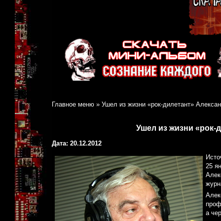
Главное меню
»
Ушел из жизни «рок-дилетант» Алекса
Ушел из жизни «рок-
Дата: 20.12.2012
Исто
25 я
Алек
журн
Алек
проф
а че