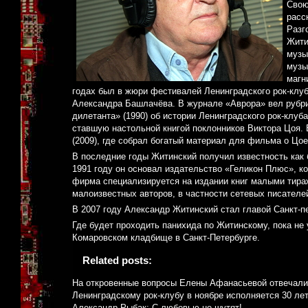
Свою
расс
Разг
Жити
музы
музы
магн
годах был в жюри фестивалей Ленинградского рок-клуб
Александра Башлачёва. В журнале «Аврора» вел рубрик
дилетанта» (1990) об истории Ленинградского рок-клуб
ставшую настольной книгой поклонников Виктора Цоя. 
(2009), где собрал богатый материал для фильма о Цое
В последние годы Житинский получил известность как 
1991 году он основал издательство «Геликон Плюс», к
фирма специализируется на издании книг малыми тира
малоизвестных авторов, в частности сетевых писателе
В 2007 году Александр Житинский стал главой Санкт-п
Где будет проходить панихида по Житинскому, пока не
Комаровском кладбище в Санкт-Петербурге.
Related posts:
На откровенные вопросы Елены Афанасьевой отвечали
Ленинградскому рок-клубу в ноябре исполняется 30 ле
Александр Рыбак: С любовью не шутят!