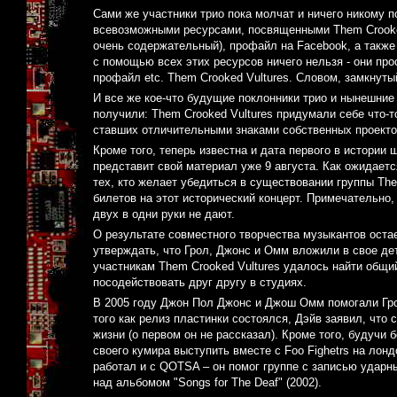
Сами же участники трио пока молчат и ничего никому 
всевозможными ресурсами, посвященными Them Crooked
очень содержательный), профайл на Facebook, а также 
с помощью всех этих ресурсов ничего нельзя - они пр
профайл etc. Them Crooked Vultures. Словом, замкнутый
И все же кое-что будущие поклонники трио и нынешние 
получили: Them Crooked Vultures придумали себе что-т
ставших отличительными знаками собственных проектов
Кроме того, теперь известна и дата первого в истории 
представит свой материал уже 9 августа. Как ожидаетс
тех, кто желает убедиться в существовании группы Them
билетов на этот исторический концерт. Примечательно,
двух в одни руки не дают.
О результате совместного творчества музыкантов оста
утверждать, что Грол, Джонс и Омм вложили в свое де
участникам Them Crooked Vultures удалось найти общий
посодействовать друг другу в студиях.
В 2005 году Джон Пол Джонс и Джош Омм помогали Гролу
того как релиз пластинки состоялся, Дэйв заявил, чт
жизни (о первом он не рассказал). Кроме того, будучи 
своего кумира выступить вместе с Foo Fighetrs на лон
работал и с QOTSA – он помог группе с записью ударн
над альбомом "Songs for The Deaf" (2002).