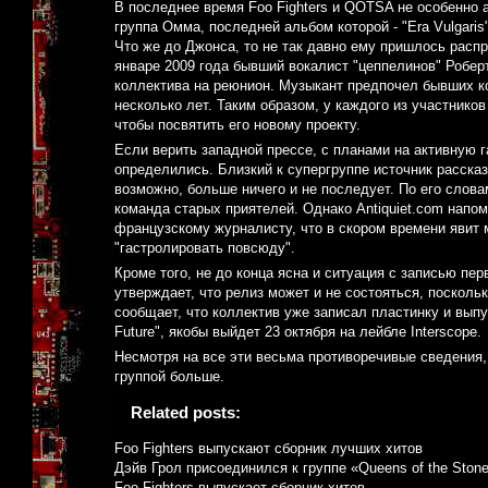
В последнее время Foo Fighters и QOTSA не особенно а
группа Омма, последней альбом которой - "Era Vulgaris
Что же до Джонса, то не так давно ему пришлось расп
январе 2009 года бывший вокалист "цеппелинов" Робер
коллектива на реюнион. Музыкант предпочел бывших ко
несколько лет. Таким образом, у каждого из участнико
чтобы посвятить его новому проекту.
Если верить западной прессе, с планами на активную г
определились. Близкий к супергруппе источник рассказ
возможно, больше ничего и не последует. По его словам
команда старых приятелей. Однако Antiquiet.com напо
французскому журналисту, что в скором времени явит м
"гастролировать повсюду".
Кроме того, не до конца ясна и ситуация с записью пер
утверждает, что релиз может и не состояться, поскольк
сообщает, что коллектив уже записал пластинку и выпу
Future", якобы выйдет 23 октября на лейбле Interscope.
Несмотря на все эти весьма противоречивые сведения,
группой больше.
Related posts:
Foo Fighters выпускают сборник лучших хитов
Дэйв Грол присоединился к группе «Queens of the Ston
Foo Fighters выпускает сборник хитов