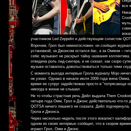
секр
все 
Ника
Croo
муль
совм
вока
участником Led Zeppelin и действующим солистом QOT
Впрочем, Грол был немногословен: он сообщил журнали
установкой, за Джонсом остался бас, а за Оммом – гит
себе: музыкант не раскрыл тайну названия коллектива,
отведена роль лид-сингера, и не сказал, как скоро суп
музыки оставалось довольствоваться только теми ску
С момента выхода интервью Грола журналу Mojo ничег
не узнал. Однако в начале июля 2009 года жена Омма, 
время ее супруг задействован просто в "потрясающе офи
никогда в жизни не слышал.
Не то чтобы страстная речь Дейл выдала Them Crooked V
четыре года Омм, Грол и Джонс действительно что-то д
QOTSA ничего лишнего не сказала: Дейл подчеркнула,
Грола и Джонса.
Через несколько недель после этого вокалист калифорн
одном из своих интервью сообщил, что в скором времен
играют Грол, Омм и Джонс.