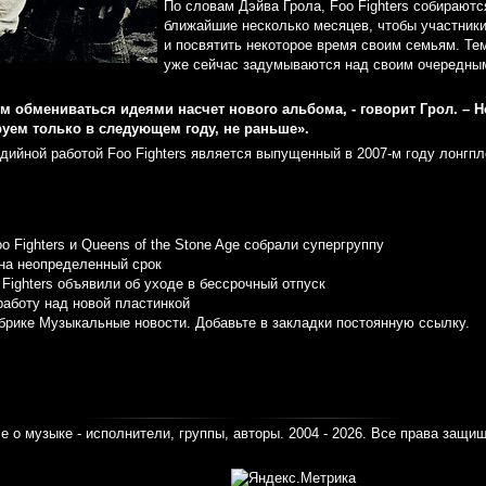
По словам Дэйва Грола, Foo Fighters собираютс
ближайшие несколько месяцев, чтобы участники
и посвятить некоторое время своим семьям. Те
уже сейчас задумываются над своим очередным
м обмениваться идеями насчет нового альбома, - говорит Грол. – 
руем только в следующем году, не раньше».
дийной работой Foo Fighters является выпущенный в 2007-м году лонгпле
oo Fighters и Queens of the Stone Age собрали супергруппу
 на неопределенный срок
Fighters объявили об уходе в бессрочный отпуск
 работу над новой пластинкой
убрике
Музыкальные новости
. Добавьте в закладки
постоянную ссылку
.
е о музыке - исполнители, группы, авторы. 2004 - 2026. Все права защи