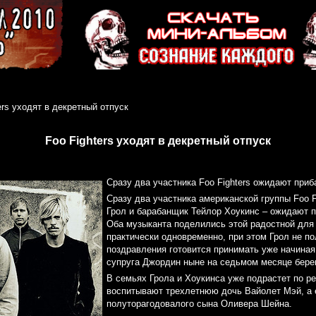
ers уходят в декретный отпуск
Foo Fighters уходят в декретный отпуск
Сразу два участника Foo Fighters ожидают приб
Сразу два участника американской группы Foo F
Грол и барабанщик Тейлор Хоукинс – ожидают п
Оба музыканта поделились этой радостной для
практически одновременно, при этом Грол не по
поздравления готовится принимать уже начиная
супруга Джордин ныне на седьмом месяце бере
В семьях Грола и Хоукинса уже подрастет по р
воспитывают трехлетнюю дочь Вайолет Мэй, а е
полуторагодовалого сына Оливера Шейна.