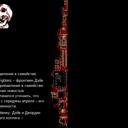
авления в семействе.
ighters – фронтмен Дэйв
рибавления в семействе.
 них новостью
ленился уточнить, что
 с середины апреля – его
менности.
ебенку: Дэйв и Джордин
го коллега –