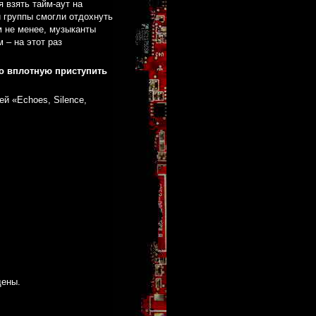
я взять тайм-аут на
 группы смогли отдохнуть
м не менее, музыканты
 – на этот раз
Но вплотную приступить
й «Echoes, Silence,
щены.