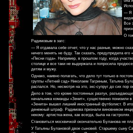
она 
Испо
— Я 
види
Все 
приз
О то
Радимовым в загс:
— Я отдавала себе отчет, что у нас разные, можно ска
ничего менять не буду. Так сказать, предупредила его 
«Песни года». Например, в прошлом году, когда участв
столице и все таки не выдержала и попросила продюсе
детям и мужу.
Однако, наивно полагать, что дело тут только в пост
группы «Летний сад» Николаем Тагриным, Татьяна Була
распался. Но, несмотря на это, экс-супруг до сих пор
Дело в том, что кроме постоянных разлук, разъедающих
начальника команды «Зенит», существенно понизили в 
«Зенита» вышел лишний иностранный футболист. В ито
денежный штраф. Радимова признали виновником инцид
некому: артистка-жена, как всегда, была на гастролях.
Становиться москвичкой окончательно Буланова не план
У Татьяны Булановой двое сыновей. Старшему сыну Саш