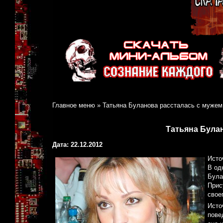
Главное меню
»
Татьяна Буланова рассталась с мужем
Татьяна Була
Дата: 22.12.2012
Исто
В од
Була
Прис
свое
Исто
пове