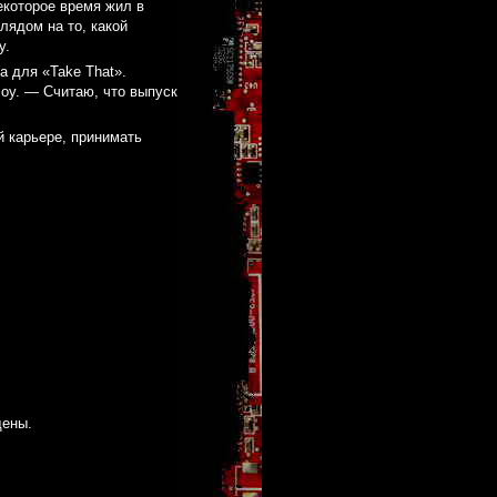
екоторое время жил в
лядом на то, какой
у.
а для «Take That».
оу. — Считаю, что выпуск
й карьере, принимать
щены.