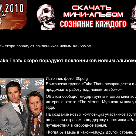
at» скоро порадуют поклонников новым альбомом
Take That» скоро порадуют поклонников новым альбом
Источник фото: 00j.org
Британская группа «Take That» возвращается в
продолжить работу над новым альбомом.
Об этом сообщил лидер группы и автор многих 
интервью газете «The Mirror». Музыканты начну
года.
На создание новых композиций участников груп
по разным странам в поддержку пластинки «Prog
путешествия в свободное время.
«Когда бываешь в какой-нибудь другой стране,