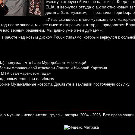
музыку, которую обычно не слышишь. Когда я н
США, я вернулся оттуда с абсолютно новым взг
должна быть музыка», — признался Гэри Барло
«У нас скопилось много музыкального материал
год после записи, мы все вместе отправимся в тур, — продолжает Барл
ля нас верным решением. Мы давно уже о нем думаем».
 в работе над новым диском Робби Уильямс, который вернулся к сольно
dz): подумал, что Гэри Мур добавит мне мощи!
Елены Афанасьевой отвечали Лолита и Николай Картозия
и MTV стал «артистом года»
над новым сольным альбомом
убрике
Музыкальные новости
. Добавьте в закладки
постоянную ссылку
.
е о музыке - исполнители, группы, авторы. 2004 - 2026. Все права защи