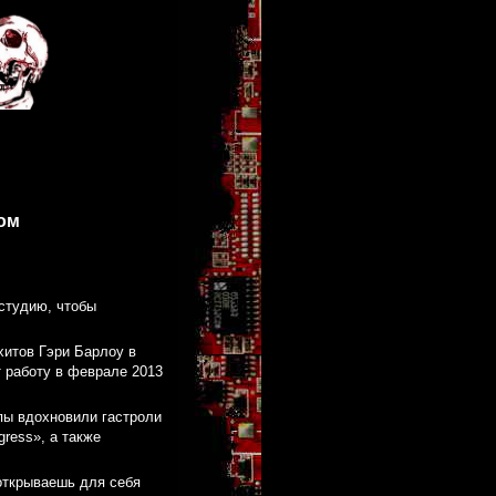
ом
 студию, чтобы
хитов Гэри Барлоу в
т работу в феврале 2013
пы вдохновили гастроли
ress», а также
 открываешь для себя