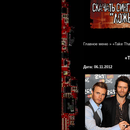
Главное меню
»
«Take Th
«
Дата: 06.11.2012