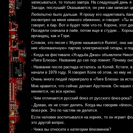
записываться, то только завтра. На следующий день я
Заходи, послушай! Оказывается, он уже сам записал ц
Любопытно было дальше. Я прошу его надиктовать банко
посмотрел на меня немного обиженно, и говорит: «Ты ж
говорит, в бар. Вот и будет тебе что-то. Короче, этот
Посидели сначала в пабе, потом еще в студии… Хорош
ирландец, как и Гэри.
Словом, это песня с Муром называется Runnin', она за
нее «болваночную» партию электрической гитары, и по
- Когда на фестивале «Усадьба Джаз» объявляли Никол
«Лиги Блюза». Название до сих пор помнят. Почему он
- Название после распада осталось за Колей. Кстати, 
начали в 1979 году. Я говорил Коле об этом, но ему не
Очень много людей переиграло в «Лиге Блюза» за ист
Мне нравится, что сейчас делает Арутюнов. Он нашел с
меняется, но все крепко.
- Чем отличается русский блюз от русского блюз-рока?
- Думаю, их не стоит делить. Когда мы говорим «блюз»
блюз-рок. Это по частям не делится.
Если человек воспитывался на корнях, то он играет фол
это другой вопрос.
- Чижа вы относите к категории блюзменов?