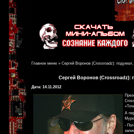
Главное меню
»
Сергей Воронов (Crossroadz): подумал
Сергей Воронов (Crossroadz): 
Дата: 14.11.2012
През
Cros
«Точ
А пе
Муро
- По
запи