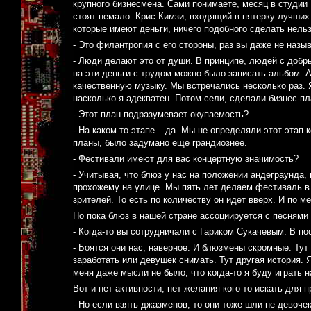
крупного бизнесмена. Сами понимаете, месяц в студии 
стоят немало. Крис Кимзи, входящий в пятерку лучших
которые имеют деньги, ничего подобного сделать нельз
- Это филантропия с его стороны, раз вы даже не назы
- Люди делают это от души. В принципе, людей с доб
на эти деньги с трудом можно было записать альбом. А
качественную музыку. Мы встречались несколько раз. 
насколько я адекватен. Потом сели, сделали бизнес-пл
- Этот план подразумевает окупаемость?
- На каком-то этапе – да. Мы не определяли этот этап 
планы, было задумано еще грандиознее.
- Фестивали имеют для вас концертную значимость?
- Учитывая, что блюз у нас на положении андеграунд
прохожему на улице. Мы пять лет делаем фестиваль в
зрителей. То есть по количеству он идет вверх. И по 
Но пока блюз в нашей стране ассоциируется с песнями 
- Когда-то вы сотрудничали с Гариком Сукачевым. В по
- Боятся они нас, наверное. И блюзмены скромные. Тут
заработать или девушек снимать. Тут другая история. 
меня даже мысли не было, что когда-то я буду играть 
Вот и нет активности, нет желания кого-то искать для 
- Но если взять джазменов, то они тоже шли не девоче