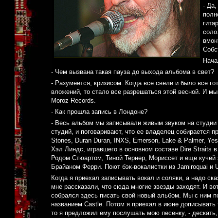
- Да
полн
гита
соло
вмон
Собс
Нача
- Чем вызвана такая пауза до выхода альбома в свет?
- Разумеется, кризисом. Когда все свели и было все го
вложений, то стало все разрешаться этой весной. И мы
Moroz Records.
- Как прошла запись в Лондоне?
- Весь альбом мы записывали живым звуком на студии 
студий, и поговаривают, что ее владелец собирается пр
Stones, Duran Duran, INXS, Emerson, Lake & Palmer, Y
Хэл Линдс, игравшего в основном составе Dire Straits
Родом Стюартом, Тиной Тернер, Мориссет и еще кучей 
Брайаном Ферри. Поют бэк-вокалистки из Jamiroquai и U
Когда я приехал записывать вокал и соляки, а надо ск
мне рассказали, что сюда многие звезды заходят. И во
собрался здесь писать свой новый альбом. Мы с ним п
названием Castle. Потом я приехал в июне дописывать т
то я предложил ему послушать мою песенку, - дескать,