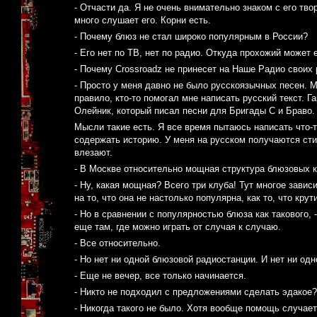
- Отчасти да. Я не очень внимательно знаком с его тв
много слушает его. Корни есть.
- Почему блюз не стал широко популярным в России?
- Его нет по ТВ, нет по радио. Откуда прохожий может
- Почему Crossroadz не принесет на Наше Радио своих 
- Просто у меня давно не было русскоязычных песен. М
правило, кто-то помогал мне написать русский текст. Г
Олейник, который писал песни для Бригады С и Браво. 
Мысли такие есть. Я все время пытаюсь написать что-т
содержать историю. У меня на русском получаются сти
влезают.
- В Москве относительно мощная структура блюзовых
- Ну, какая мощная? Всего три клуба! Тут многое завис
на то, что она не настолько популярна, как то, что крут
- Но в сравнении с популярностью блюза как такового,
еще там, где можно играть от случая к случаю.
- Все относительно.
- Но нет ни одной блюзовой радиостанции. И нет ни од
- Еще не вечер, все только начинается.
- Никто не подходил с предложениями сделать эдакое?
- Никогда такого не было. Хотя вообще помощь случаетс