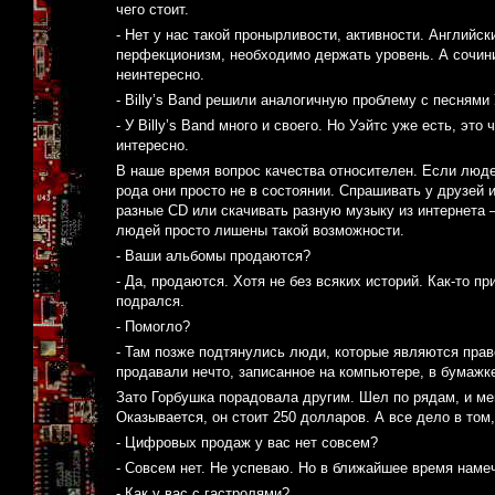
чего стоит.
- Нет у нас такой пронырливости, активности. Английс
перфекционизм, необходимо держать уровень. А сочини
неинтересно.
- Billy’s Band решили аналогичную проблему с песнями 
- У Billy’s Band много и своего. Но Уэйтс уже есть, это
интересно.
В наше время вопрос качества относителен. Если люде
рода они просто не в состоянии. Спрашивать у друзей 
разные CD или скачивать разную музыку из интернета 
людей просто лишены такой возможности.
- Ваши альбомы продаются?
- Да, продаются. Хотя не без всяких историй. Как-то п
подрался.
- Помогло?
- Там позже подтянулись люди, которые являются прав
продавали нечто, записанное на компьютере, в бумаж
Зато Горбушка порадовала другим. Шел по рядам, и м
Оказывается, он стоит 250 долларов. А все дело в том,
- Цифровых продаж у вас нет совсем?
- Совсем нет. Не успеваю. Но в ближайшее время наме
- Как у вас с гастролями?