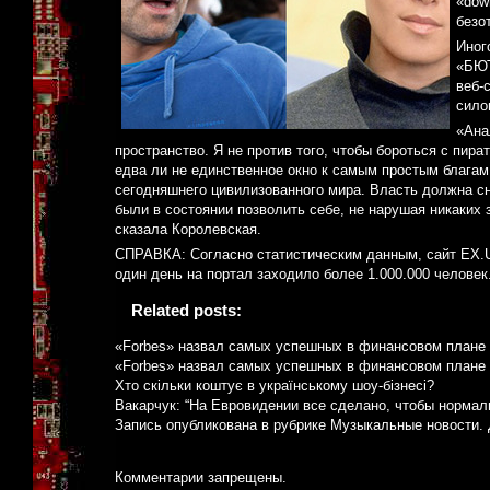
«dow
безо
Иног
«БЮТ
веб-
сило
«Ана
пространство. Я не против того, чтобы бороться с пир
едва ли не единственное окно к самым простым благам
сегодняшнего цивилизованного мира. Власть должна с
были в состоянии позволить себе, не нарушая никаких за
сказала Королевская.
СПРАВКА: Согласно статистическим данным, сайт EX.
один день на портал заходило более 1.000.000 человек
Related posts:
«Forbes» назвал самых успешных в финансовом плане 
«Forbes» назвал самых успешных в финансовом плане 
Хто скільки коштує в українському шоу-бізнесі?
Вакарчук: “На Евровидении все сделано, чтобы норма
Запись опубликована в рубрике
Музыкальные новости
.
Комментарии запрещены.