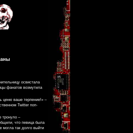
фаны
нительницу освистала
ицы фанатов возмутила
ь ценю ваше терпение!» –
твенном Twitter поп-
е тронуло –
общили, что певица была
е могла так долго выйти