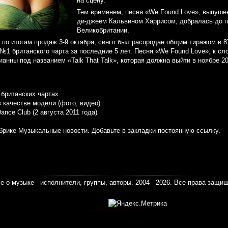
на сцену.
Тем временем, песня «We Found Love», выпуше
ди-джеем Кальвином Харрисом, добралась до п
Великобритании.
о итогам продаж 3-9 октября, сингл был распродан общим тиражом в 87
 №1 британского чарта за последние 5 лет. Песня «We Found Love», к сло
анны под названием «Talk That Talk», которая должна выйти в ноябре 20
 британских чартах
 качестве модели (фото, видео)
nce Club (2 августа 2011 года)
убрике
Музыкальные новости
. Добавьте в закладки
постоянную ссылку
.
е о музыке - исполнители, группы, авторы. 2004 - 2026. Все права защи