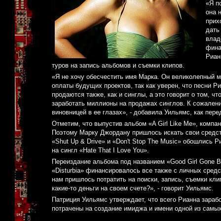
«Я п
она 
прих
дать
влад
фина
Риан
туров на запись альбомов и съемки клипов.
«Я не хочу обесчестить имя Марка. Он великолепный м
оплаты будущих проектов, так как уверен, что песни 
продаются также, как и синглы, а это говорит о том, ч
заработать миллионы на продажах синглов. К сожалени
виновницей в ее глазах», - добавила Уильямс, как пер
Отметим, что выпустив альбом «A Girl Like Me», компа
Поэтому Марку Джордану пришлось искать свои средств
«Shut Up & Drive» и «Don't Stop The Music» обошлись 
на сингл «Hate That I Love You».
Переиздание альбома под названием «Good Girl Gone Ba
«Disturbia» финансировалось все также с личных сред
нам пришлось потратить на поиски, запись, съемки кли
какие-то деньги на своем счете?», - говорит Уильямс.
Патриция Уильямс утверждает, что всего Рианна зараб
потрачены на создание имиджа и имени одной из самых