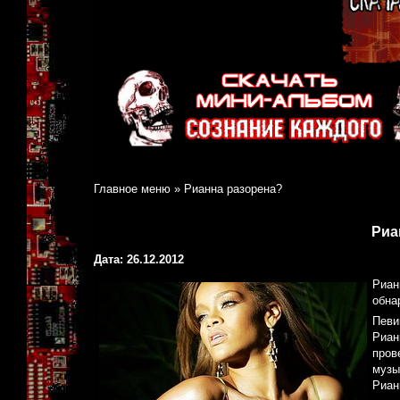
Главное меню
»
Рианна разорена?
Риа
Дата: 26.12.2012
Риан
обна
Певи
Риан
пров
музы
Риан