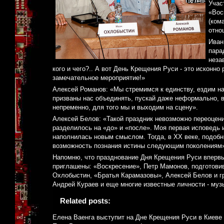
Учас
«Вос
(ком
отно
Иван
пара
неза
кого и чего?.. А вот День Крещения Руси - это исконно
замечательное мероприятие!»
Алексей Романов: «Мы стремимся к единству, ездим на
призваны нас объединять, пускай даже неформально, 
непременно, для того мы и выходим на сцену».
Алексей Белов: «Такой праздник невозможно переоцени
разделилось на «до» и «после». Моя первая исповедь 
наполнилась новым смыслом. Тогда, в ХХ веке, подоб
возможность познания истины следующим поколениям»
Напомню, что празднование Дня Крещения Руси впервы
приглашены: «Воскресение», Петр Мамонов, подготов
Охлобыстин, «Братья Карамазовы», Алексей Белов и гр
Андрей Кураев и еще многие известные личности - муз
Related posts:
Елена Ваенга выступит на Дне Крещения Руси в Киеве