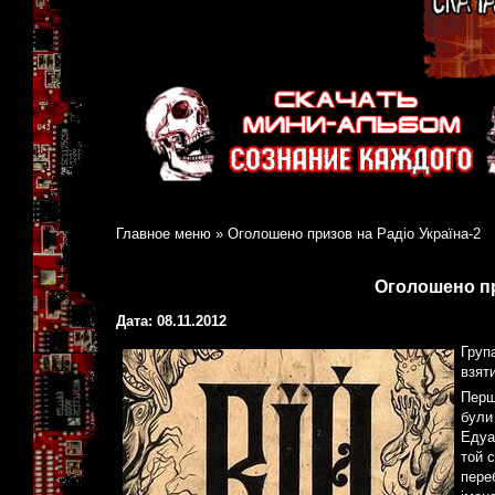
Главное меню
»
Оголошено призов на Радіо Україна-2
Оголошено пр
Дата: 08.11.2012
Груп
взяти
Перша
були
Едуа
той с
переб