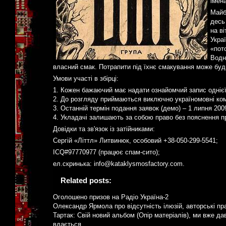
імен
Майб
десь 
на ві
Укра
«пото
Водн
власний смак. Потрапити під їхнє смакування може буд
Умови участі в збірці:
1. Кожен бажаючий має надати ознайомчий запис однієї 
2. До розгляду приймаються виключно україномовні ком
3. Останній термін подання заявок (демо) – 1 липня 200
4. Укладачі залишають за собою право без пояснення пр
Довідки та зв'язок із затійниками:
Сергій «Літтл» Литвинюк, особовий +38-050-299-5541;
ICQ#97770977 (працює спам-сито);
ел.скринька: info@kataklysmosfactory.com.
Related posts:
Оголошено призов на Радіо Україна-2
Олександр Ярмола про відсутність ілюзій, авторські пра
Тартак: Свій новий альбом (Опір матеріалів), ми вже да
вдається