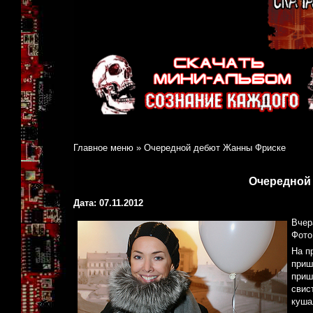
Главное меню
»
Очередной дебют Жанны Фриске
Очередной
Дата: 07.11.2012
Вчер
Фото
На п
приш
приш
свис
куша