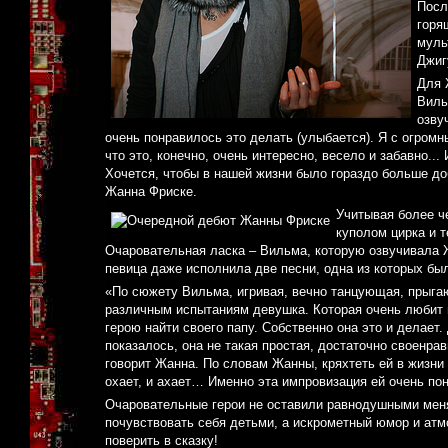
Посл
горя
муль
Джиг
Для 
Виль
озву
очень понравилось это делать (улыбается). Я с огро
что это, конечно, очень интересно, весело и забавно..
Хочется, чтобы в нашей жизни было гораздо больше до
Жанна Фриске.
Учитывая более ч
куполом цирка и т
Очаровательная ласка – Вильма, которую озвучивала Ж
певица даже исполнила две песни, одна из которых бы
«По сюжету Вильма, игривая, вечно танцующая, прыгаю
различным испытаниям девушка. Которая очень любит п
герою найти своего папу. Собственно она это и делает. 
показалось, она не такая простая, достаточно своенрав
говорит Жанна. По словам Жанны, кряхтеть ей в жизни н
охает, и ахает… Именно эта импровизация ей очень по
Очаровательные герои не оставили равнодушными меня 
почувствовать себя детьми, а искрометный юмор и ат
поверить в сказку!