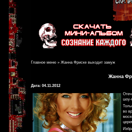
Главное меню
»
Жанна Фриске выходит замуж
Жанна Фр
Дата: 04.11.2012
Отеч
шоу-
Толь
во в
моск
цере
Избр