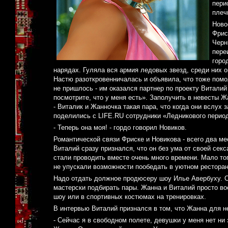
пери
плеч
Ново
Фрис
Черн
пере
горо
нарядах. Гуляла вся армия ледовых звезд, среди них о
Настю разоткровенничалась и объявила, что тоже помо
не пришлось - им оказался партнер по проекту Виталий
посмотрите, что у меня есть». Заполучить в невесты Ж
- Виталик и Жанночка такая пара, что когда они вслух з
поделились с LIFE.RU сотрудники «Ледникового период
- Теперь она моя! - гордо говорил Новиков.
Романтической связи Фриске и Новикова - всего два ме
Виталий сразу признался, что он без ума от своей се
стали проводить вместе очень много времени. Мало то
не упускали возможности пообедать в уютном ресторане
Надо отдать должное продюсеру шоу Илье Авербуху. С
мастерски подбирать пары. Жанна и Виталий просто во
шоу или в спортивных костюмах на тренировках.
В интервью Виталий признался в том, что Жанна для н
- Сейчас я в свободном полете, девушки у меня нет ни 