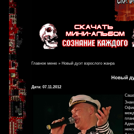
Главное меню
»
Новый дуэт взрослого жанра
Новый ду
Дата: 07.11.2012
Саша
Знак
Офиц
межд
план
Адми
неяс