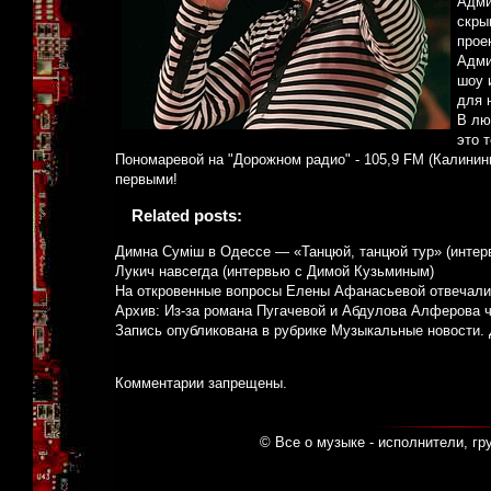
Адми
скры
прое
Адми
шоу 
для 
В лю
это 
Пономаревой на "Дорожном радио" - 105,9 FM (Калинин
первыми!
Related posts:
Димна Суміш в Одессе — «Танцюй, танцюй тур» (интер
Лукич навсегда (интервью с Димой Кузьминым)
На откровенные вопросы Елены Афанасьевой отвечали
Архив: Из-за романа Пугачевой и Абдулова Алферова ч
Запись опубликована в рубрике
Музыкальные новости
.
Комментарии запрещены.
© Все о музыке - исполнители, гр