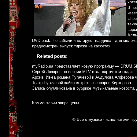
хоте
В но
изве
«При
такж
верс
Аллы
DVD-pack. Не забыли и «старую гвардию» - для мелом
предусмотрен выпуск тиража на кассетах.
Related posts:
myRadio.ua представляет новую программу — DRUM 
Сергей Лазарев по версии MTV стал «артистом года»
Архив: Из-за романа Пугачевой и Абдулова Алферова ч
Театр Пугачевой забирал треть гонораров Киркорова
Запись опубликована в рубрике
Музыкальные новости
.
Комментарии запрещены.
© Все о музыке - исполнители, гр