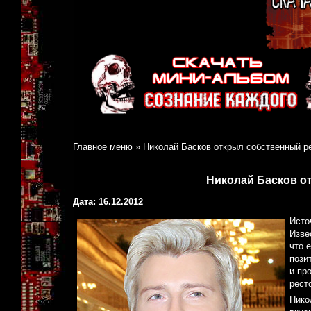
Главное меню
»
Николай Басков открыл собственный р
Николай Басков о
Дата: 16.12.2012
Исто
Изве
что 
пози
и пр
рест
Нико