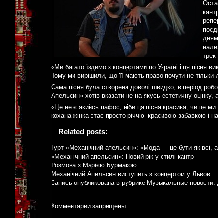
Оста
кантр
репе
поєд
дням
нале
трек
«Ми багато їздимо з концертами по Україні і ця пісня ви
Тому ми вирішили, що її мають право почути не тільки л
Сама пісня була створена доволі швидко, в період роб
Апельсин» хотів вказати не на якусь естетичну оцінку,
«Це не є якийсь пафос, ніби ця пісня красива, чи це ми
кохана жінка стає просто річчю, красивою забавкою і н
Related posts:
Гурт «Механічний апельсин»: «Мода — це бути як всі, ал
«Механічний апельсин»: Новий рік у стилі кантр
Розмова з Марією Бурмакою
Механічний Апельсин виступить з концертом у Львов
Запись опубликована в рубрике
Музыкальные новости
.
Комментарии запрещены.