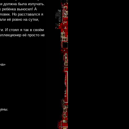
 и должна была излучать.
к ребёнка выносил! А
ловек. Но расставался я
ли её ровно на сутки,
ги. И стоял я так в своём
оллекционер её просто не
на»
щены.