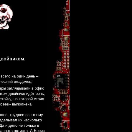
двойником.
всего на один день –
ынешний владелец.
еры заглядывали в офис
ком двойнике идёт речь,
стойку, на которой стоял
исеев» выполнена
лов, труднее всего ему
ределывал их несколько
Да и дело не только в
таланта артиста. А Борис