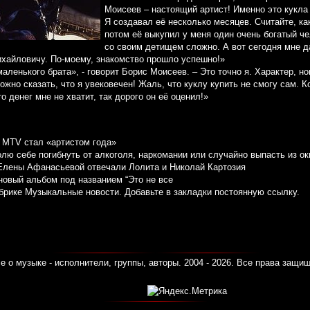
Моисеев – настоящий артист! Именно это кукла
Я создавал её несколько месяцев. Считайте, ка
потом её выкупил у меня один очень богатый че
со своим детищем сложно. А вот сегодня мне да
ихайловичу. По-моему, знакомство прошло успешно!»
маленького брата», - говорит Борис Моисеев. – Это точно я. Характер, но
ожно сказать, что я увековечен! Жаль, что куклу купить не смогу сам. К
то денег мне не хватит, так дорого он её оценил!»
и MTV стал «артистом года»
лю себе погибнуть от алкоголя, наркомании или случайно выпасть из ок
Елены Афанасьевой отвечали Лолита и Николай Картозия
новый альбом под названием “Это не все
убрике
Музыкальные новости
. Добавьте в закладки
постоянную ссылку
.
е о музыке - исполнители, группы, авторы. 2004 - 2026. Все права защи