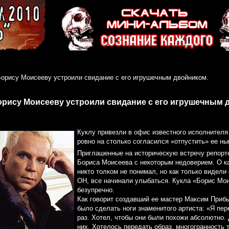
Борису Моисееву устроили свидание с его игрушечным двойником.
орису Моисееву устроили свидание с его игрушечным 
Куклу привезли в офис известного исполнителя 
ровно на столько согласился «отпустить» ее н
Приглашенные на историческую встречу репорт
Бориса Моисеева с некоторым недоверием. О ка
никто толком не понимал, но как только видели 
ОН, все начинали улыбаться. Кукла «Борис Мо
безупречно.
Как говорит создавший ее мастер Максим Прибы
было сделать ноги знаменитого артиста: «Я пе
раз. Хотел, чтобы они были похожи абсолютно. 
них. Хотелось передать образ, многогранность 