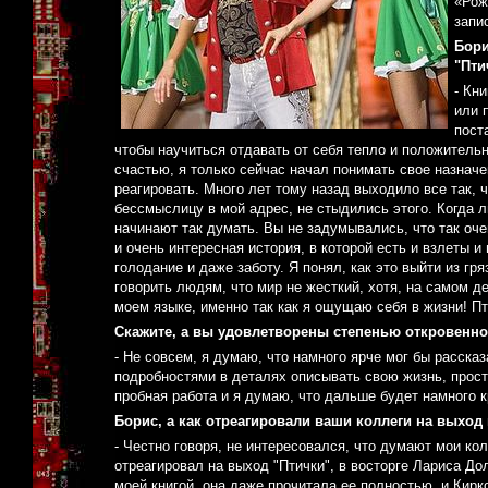
«Рож
запи
Бори
"Пти
- Кн
или 
пост
чтобы научиться отдавать от себя тепло и положитель
счастью, я только сейчас начал понимать свое назначен
реагировать. Много лет тому назад выходило все так,
бессмыслицу в мой адрес, не стыдились этого. Когда лю
начинают так думать. Вы не задумывались, что так оче
и очень интересная история, в которой есть и взлеты и
голодание и даже заботу. Я понял, как это выйти из гр
говорить людям, что мир не жесткий, хотя, на самом дел
моем языке, именно так как я ощущаю себя в жизни! Пти
Скажите, а вы удовлетворены степенью откровенно
- Не совсем, я думаю, что намного ярче мог бы расска
подробностями в деталях описывать свою жизнь, прост
пробная работа и я думаю, что дальше будет намного к
Борис, а как отреагировали ваши коллеги на выход
- Честно говоря, не интересовался, что думают мои к
отреагировал на выход "Птички", в восторге Лариса До
моей книгой, она даже прочитала ее полностью, и Кирк