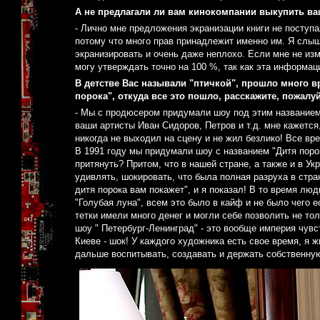
А не предлагали ли вам кинокомпании выкупить ваш
- Лично мне предложения экранизации книги не поступа
потому что много прав принадлежит именно им. Я слыша
экранизировать и очень даже неплохо. Если мне не из
могу утверждать точно на 100 %, так как эта информац
В детстве Вас называли "птичкой", прошло много в
порока", откуда все это пошло, расскажите, пожалу
- Мы с продюсером придумали шоу под этим названием
ваши артисты Иван Сидоров, Петров и т.д. мне кажется,
никогда не выходил на сцену и не жил безлико! Все вре
В 1991 году мы придумали шоу с названием "Дитя порок
притянуть? Притом, что в нашей стране, а также и в Ук
удивлять, шокировать, что была полная разруха в стра
дитя порока вам покажет", и я показал! В то время лю
"Голубая луна", всем это было в кайф и не было чего 
тетки имели много денег и могли себе позволить не то
шоу " Петербург-Ленинград" - это вообще империя чувс
Киеве - шок! У каждого художника есть свое время, я ж
дальше воспитывать, создавать и держать собственную