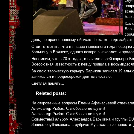
случ
попр
всен
Бары
Как 
Бары
сооб
день, по православному обычаю. Пока же надо забрать 
Стоит отметить, что в январе нынешнего года певец из
больницу в Брянске, однако вскоре выписался и продо
Напомним, что в 70-х годах, в начале своей карьеры 
Всесоюзная известность к певцу пришла в восьмидесят
За свою творческую карьеру Барыкин записал 19 альб
занимался и продюсерской деятельностью.
Светлая память...
Related posts:
На откровенные вопросы Елены Афанасьевой отвечали
Александр Рыбак: С любовью не шутят!
Александр Рыбак: С любовью не шутят!
Совместный альбом Александра Барыкина и группы DU
Запись опубликована в рубрике
Музыкальные новости
.