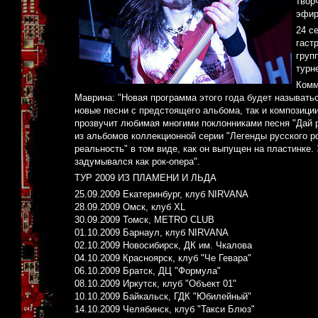
твор
эфир
24 с
гаст
груп
турн
Комм
Маврина: "Новая программа этого года будет называтьс
новые песни с предстоящего альбома, так и композиции
прозвучит любимая многими поклонниками песня "Дай р
из альбомов коллекционной серии "Легенды русского р
реальность" в том виде, как он выпущен на пластинке
задумывался как рок-опера".
ТУР 2009 ИЗ ПЛАМЕНИ И ЛЬДА
25.09.2009 Екатеринбург, клуб NIRVANA
28.09.2009 Омск, клуб XL
30.09.2009 Томск, METRO CLUB
01.10.2009 Барнаул, клуб NIRVANA
02.10.2009 Новосибирск, ДК им. Чкалова
04.10.2009 Красноярск, клуб "Че Гевара"
06.10.2009 Братск, ДЦ "Формула"
08.10.2009 Иркутск, клуб "Объект 01"
10.10.2009 Байкальск, ГДК "Юбилейный"
14.10.2009 Челябинск, клуб "Такси Блюз"