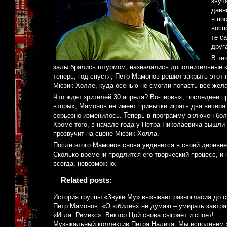
звуч
давн
в по
восп
те с
друг
В те
залы брались штурмом, назначались дополнительные ко
теперь, год спустя, Петр Мамонов решил закрыть этот 
Мюзик-Холле, куда осенью не смогли попасть все жел
Что ждет зрителей 30 апреля? Во-первых, последнее п
вторых, Мамонов не имеет привычки играть два вечера
серьезно изменилось. Теперь в программу включен бол
Кроме того, в начале года у Петра Николаевича вышли в
прозвучит на сцене Мюзик-Холла.
После этого Мамонов снова уединится в своей деревне
Сколько времени продлится его творческий процесс, и 
всегда, невозможно.
Related posts:
История группы «Звуки Му» вызывает разногласия до с
Петр Мамонов: «О юбилеях не думаю – умирать завтра
«Игла. Ремикс»: Виктор Цой снова сыграет и споет!
Музыкальный коллектив Петра Налича: Мы исполняем э