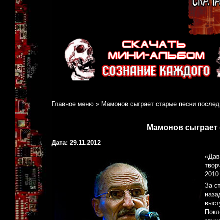
Главное меню
»
Мамонов сыграет старые песни послед
Мамонов сыграет 
Дата: 29.11.2012
«Дав
твор
2010
За с
наза
выст
Покл