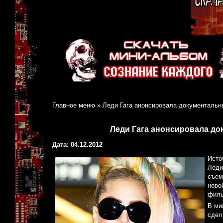
Главное меню
»
Леди Гага анонсировала документаль
Леди Гага анонсировала д
Дата: 04.12.2012
Исто
Леди
съем
ново
филь
В ми
сдел