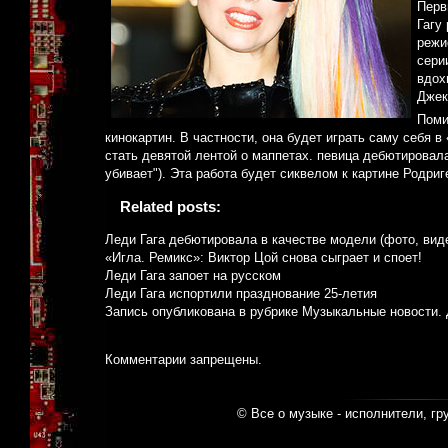
Перв
Гагу
режи
сери
вдох
Джек
Поми
кинокартин. В частности, она будет играть саму себя
стать девятой лентой о маппетах. певица дебютировала 
убивает"). Эта работа будет сиквелом к картине Родриг
Related posts:
Леди Гага дебютировала в качестве модели (фото, вид
«Игла. Ремикс»: Виктор Цой снова сыграет и споет!
Леди Гага запоет на русском
Леди Гага испортили празднование 25-летия
Запись опубликована в рубрике
Музыкальные новости
.
Комментарии запрещены.
© Все о музыке - исполнители, гр