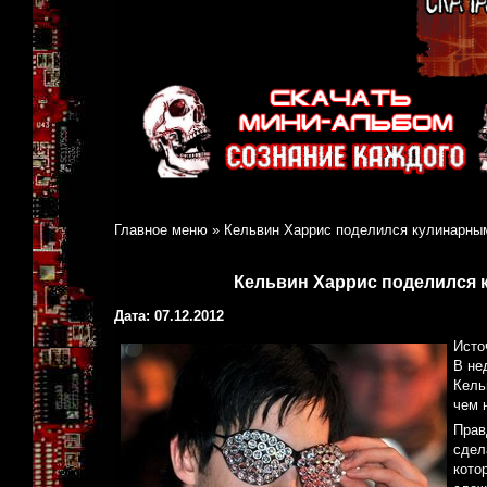
Главное меню
»
Кельвин Харрис поделился кулинарным
Кельвин Харрис поделился 
Дата: 07.12.2012
Исто
В не
Кель
чем 
Прав
сдел
кото