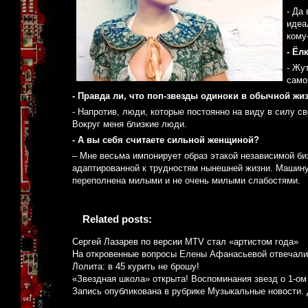
- Да
идеа
кому
- Ёл
- Жу
само
- Правда ли, что поп-звезды одиноки в обычной жи
- Напротив, люди, которые постоянно на виду в силу с
Вокруг меня близкие люди.
- А вы себя считаете сильной женщиной?
– Мне весьма импонирует образ этакой независимой би
адаптированной к трудностям нынешней жизни. Машину
переполнена милыми и не очень милыми слабостями.
Related posts:
Сергей Лазарев по версии MTV стал «артистом года»
На откровенные вопросы Елены Афанасьевой отвечали
Лолита: в 45 курить не брошу!
«Звездная школа» открыта! Воспоминания звезд о 1-ом
Запись опубликована в рубрике
Музыкальные новости
.