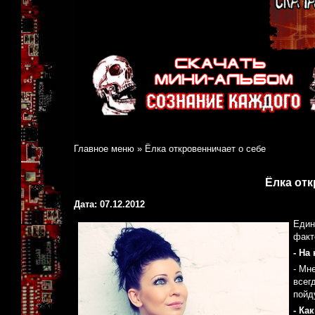
Главное меню
»
Ёлка откровенничает о себе
Ёлка отк
Дата: 07.12.2012
Един
факт
- На
- Мн
всег
пойд
- Ка