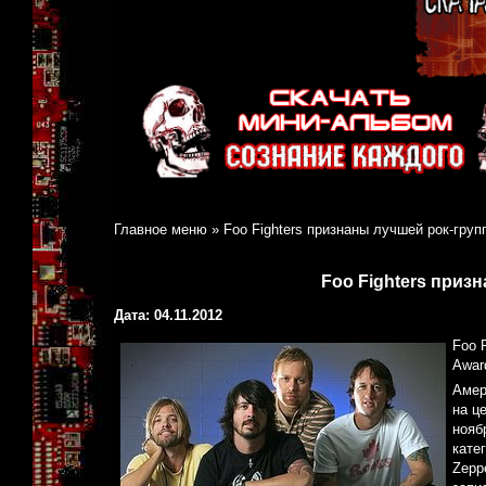
Главное меню
»
Foo Fighters признаны лучшей рок-груп
Foo Fighters приз
Дата: 04.11.2012
Foo 
Awar
Амер
на ц
нояб
кате
Zepp