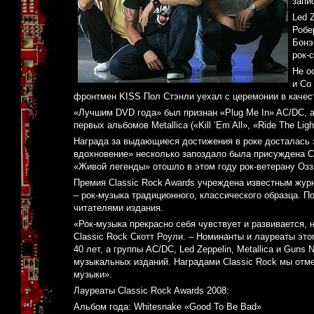
запи
Led 
Робе
Бонэ
рок-
Не о
и Со
фронтмен KISS Пол Стэнли уехал с церемонии в качес
«Лучшим DVD года» был признан «Plug Me In» AC/DC, 
первых альбомов Metallica («Kill ‘Em All», «Ride The Lig
Награда за выдающиеся достижения в роке досталась 
вдохновение» несколько запоздало была присуждена Сид
«Живой легенды» отошло в этом году рок-ветерану Озз
Премия Classic Rock Awards учреждена известным журн
– рок-музыка традиционного, классического образца. 
читателями издания.
«Рок-музыка прекрасно себя чувствует и развивается,
Classic Rock Скотт Роули. – Номинанты и лауреаты это
40 лет, а группы AC/DC, Led Zeppelin, Metallica и Gun
музыкальных изданий. Наградами Classic Rock мы отм
музыки».
Лауреаты Classic Rock Awards 2008:
Альбом года: Whitesnake «Good To Be Bad»