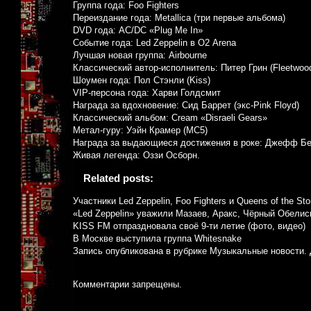
Группа года: Foo Fighters
Переиздание года: Metallica (три первые альбома)
DVD года: AC/DC «Plug Me In»
Событие года: Led Zeppelin в О2 Arena
Лучшая новая группа: Airbourne
Классический автор-исполнитель: Питер Грин (Fleetwoo
Шоумен года: Пол Стэнли (Kiss)
VIP-персона года: Харви Голдсмит
Награда за вдохновение: Сид Баррет (экс-Pink Floyd)
Классический альбом: Cream «Disraeli Gears»
Метал-гуру: Уэйн Крамер (MC5)
Награда за выдающиеся достижения в роке: Джефф Бе
Живая легенда: Оззи Осборн.
Related posts:
Участники Led Zeppelin, Foo Fighters и Queens of the S
«Led Zeppelin» уважили Мазаев, Аракс, Чёрный Обелис
KISS FM отпраздновала своё 9-ти летие (фото, видео)
В Москве выступила группа Whitesnake
Запись опубликована в рубрике
Музыкальные новости
.
Комментарии запрещены.