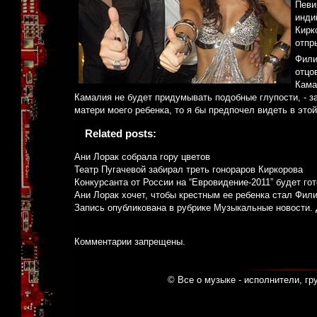
Певи
инди
Кирк
отпр
Фили
отцо
Кама
Камалия не будет придумывать подобные глупости, - з
матери моего ребенка, то я бы предпочел видеть в это
Related posts:
Ани Лорак собрала гору цветов
Театр Пугачевой забирал треть гонораров Киркорова
Конкурсанта от России на “Евровидение-2011” будет го
Ани Лорак хочет, чтобы крестным ее ребенка стал Фил
Запись опубликована в рубрике
Музыкальные новости
.
Комментарии запрещены.
© Все о музыке - исполнители, гр