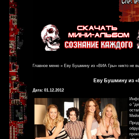
Главное меню
»
Еву Бушмину из «ВИА Гры» никто не в
Еву Бушмину из «
Дата: 01.12.2012
Инфо
о "д
оста
Мейх
Прод
обру
прок