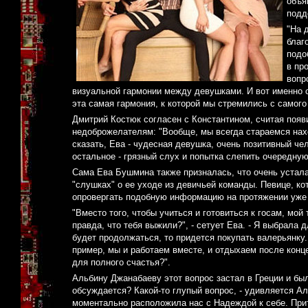
объя
подд
"На 
благ
подо
в пр
вопр
визуальной гармонии между девушками. И вот именно с
эта самая гармония, к которой мы стремились с самого
Дмитрий Костюк согласен с Константином, считая поя
недоброжелателям: "Вообще, мы всегда стараемся нахо
сказать, Ева - чудесная девушка, очень позитивный че
остальное - грязный слух и попытка слепить очередну
Сама Ева Бушмина также призналась, что очень устал
"слушках" о ее уходе из девичьей команды. Певице, ко
опровергать подобную информацию на протяжении уже 
"Вместо того, чтобы учиться и готовиться к госам, мо
правда, что тебя выжили?", - сетует Ева. - Я выбрала д
будет продолжаться, то придется покупать валерьянку
пример, мы и работаем вместе, и отдыхаем после конце
для полного счастья?".
Альбину Джанабаеву этот вопрос застал в Греции и бы
обсуждается? Какой-то глупый вопрос, - удивляется Ал
моментально расположила нас с Надеждой к себе. Прит