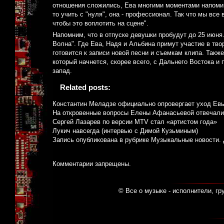
отношения сложились, Ева многими моментами напомина
то учить с "нуля", она - профессионал. Так что мы вс
чтобы это воплотить на сцене".
Напомним, что в отпуске девушки пробудут до 25 июн
Волна". Где Ева, Надя и Альбина примут участие в тв
готовится к записи новой песни и съемкам клипа. Так
который начнется, скорее всего, с Дальнего Востока и
запад.
Related posts:
Константин Меладзе официально опровергает уход Ев
На откровенные вопросы Елены Афанасьевой отвечали
Сергей Лазарев по версии MTV стал «артистом года»
Лукич навсегда (интервью с Димой Кузьминым)
Запись опубликована в рубрике
Музыкальные новости
.
Комментарии запрещены.
© Все о музыке - исполнители, гр