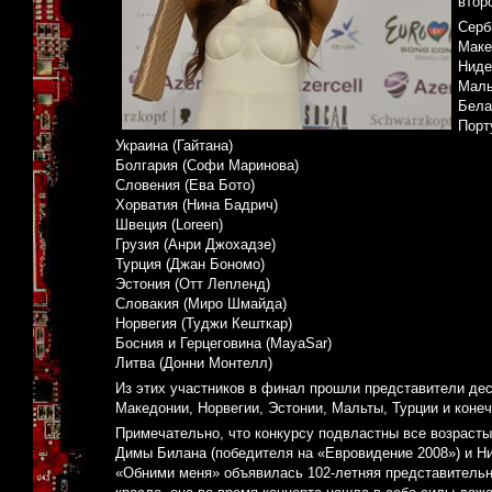
втор
Серб
Маке
Ниде
Маль
Бела
Порт
Украина (Гайтана)
Болгария (Софи Маринова)
Словения (Ева Бото)
Хорватия (Нина Бадрич)
Швеция (Loreen)
Грузия (Анри Джохадзе)
Турция (Джан Бономо)
Эстония (Отт Лепленд)
Словакия (Миро Шмайда)
Норвегия (Туджи Кешткар)
Босния и Герцеговина (MayaSar)
Литва (Донни Монтелл)
Из этих участников в финал прошли представители деся
Македонии, Норвегии, Эстонии, Мальты, Турции и коне
Примечательно, что конкурсу подвластны все возрасты:
Димы Билана (победителя на «Евровидение 2008») и Н
«Обними меня» объявилась 102-летняя представительн