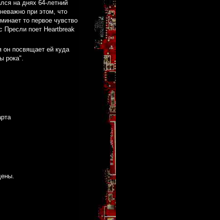
ался на днях 64-летний
 неважно при этом, что
оминает то первое чувство
с Пресли поет Heartbreak
я он посвящает ей куда
ы рока".
арта
щены.