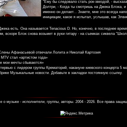
"Ему бы следовало стать рок-звездой, - высказ
Долтри, - Когда ты смотришь на Джека Блэка, и
именно он делает... Знаете, мне это всегда нап
инициации, какое я испытал, услышав, как Элви
Джека есть. Она называется Tenacious D. Но, конечно, в последнее врем
, вскоре Блэк снова возьмет в руки гитару - на съемках сиквела "Школ
Елены Афанасьевой отвечали Лолита и Николай Картозия
и MTV стал «артистом года»
е мои мечты сбываются»
тервью с лидером группы Крематорий, накануне киевского концерта 5 м
убрике
Музыкальные новости
. Добавьте в закладки
постоянную ссылку
.
е о музыке - исполнители, группы, авторы. 2004 - 2026. Все права защи