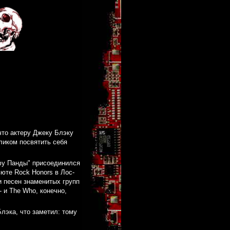
что актеру Джеку Блэку
еликом посвятить себя
-фу Панды" присоединился
ьюте Rock Honors в Лос-
 песен знаменитых групп
- и The Who, конечно,
лэка, что заметил: тому